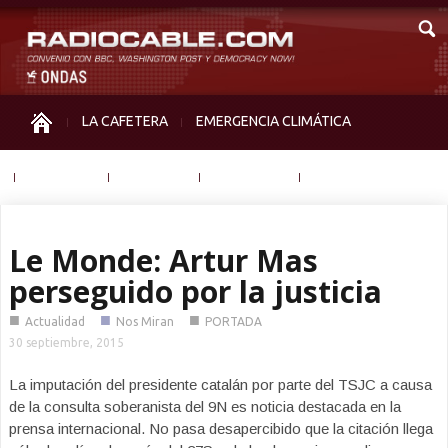
LA CAFETERA
EMERGENCIA CLIMÁTICA
IGUALDAD
MEMORIA
NOS MIRAN
OTRAS
Le Monde: Artur Mas
perseguido por la justicia
■
■
■
Actualidad
Nos Miran
PORTADA
30 septiembre, 2015
La imputación del presidente catalán por parte del TSJC a causa
de la consulta soberanista del 9N es noticia destacada en la
prensa internacional. No pasa desapercibido que la citación llega