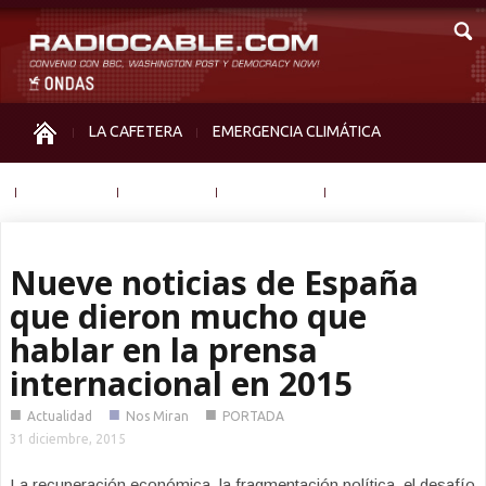
LA CAFETERA
EMERGENCIA CLIMÁTICA
IGUALDAD
MEMORIA
NOS MIRAN
OTRAS
Nueve noticias de España
que dieron mucho que
hablar en la prensa
internacional en 2015
■
■
■
Actualidad
Nos Miran
PORTADA
31 diciembre, 2015
La recuperación económica, la fragmentación política, el desafío