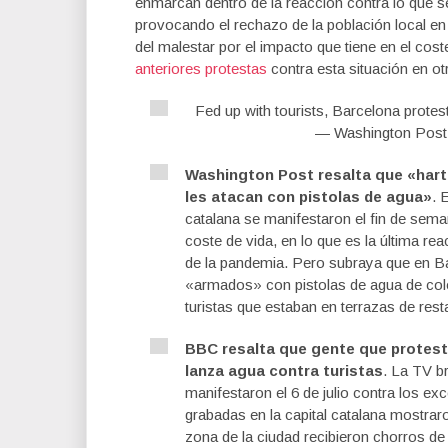
enmarcan dentro de la reacción contra lo que 
provocando el rechazo de la población local e
del malestar por el impacto que tiene en el cost
anteriores protestas
contra esta situación en o
Fed up with tourists, Barcelona protes
— Washington Post
Washington Post resalta que «hart
les atacan con pistolas de agua»
. 
catalana se manifestaron el fin de sem
coste de vida, en lo que es la última rea
de la pandemia. Pero subraya que en Ba
«armados» con pistolas de agua de col
turistas que estaban en terrazas de r
BBC resalta que gente que protest
lanza agua contra turistas
. La TV b
manifestaron el 6 de julio contra los e
grabadas en la capital catalana mostra
zona de la ciudad recibieron chorros de