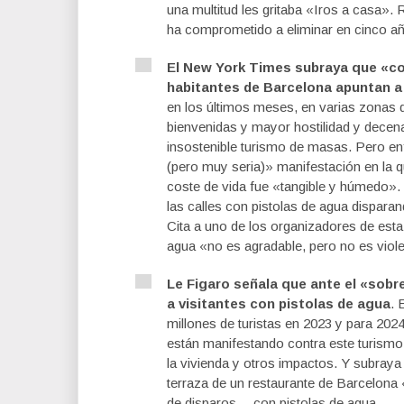
una multitud les gritaba «Iros a casa».
ha comprometido a eliminar en cinco año
El New York Times subraya que «con
habitantes de Barcelona apuntan a 
en los últimos meses, en varias zonas
bienvenidas y mayor hostilidad y decen
insostenible turismo de masas. Pero enfa
(pero muy seria)» manifestación en la que
coste de vida fue «tangible y húmedo». 
las calles con pistolas de agua disparan
Cita a uno de los organizadores de esta
agua «no es agradable, pero no es violen
Le Figaro señala que ante el «sobr
a visitantes con pistolas de agua
. 
millones de turistas en 2023 y para 20
están manifestando contra este turism
la vivienda y otros impactos. Y subraya
terraza de un restaurante de Barcelona 
de disparos… con pistolas de agua.