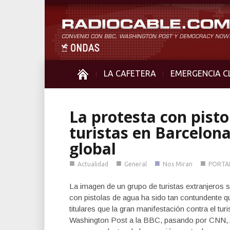
LA CAFETERA
EMERGENCIA C
La protesta con pist
turistas en Barcelona
global
■
■
■
■
Actualidad
General
Nos Miran
PORTA
La imagen de un grupo de turistas extranjeros
con pistolas de agua ha sido tan contundente 
titulares que la gran manifestación contra el tu
Washington Post a la BBC, pasando por CNN, A