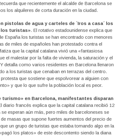
 Recuerda que recientemente el alcalde de Barcelona se
s los alquileres de corta duración en la ciudad.
 pistolas de agua y carteles de `Iros a casa´ los
los turistas»
. El rotativo estadounidense explica que
 de España los turistas se han encontrado con menores
as de miles de españoles han protestado contra el
tiza que la capital catalana vivió una «fantasiosa
 el malestar por la falta de vivienda, la saturación y el
Y detalla como varios residentes en Barcelona llenaron
do a los turistas que cenaban en terrazas del centro.
 protesta que sostiene que espolvorear a alguien con
to» y que lo que sufre la población local es peor.
e turismo» en Barcelona, manifestantes disparan
El diario francés explica que la capital catalana recibió 12
24 se esperan aún más, pero miles de barceloneses se
o de masas que supone fuertes aumentos del precio de
 que un grupo de turistas que estaba tomando algo en la
«pagó los platos» de este descontento siendo la diana