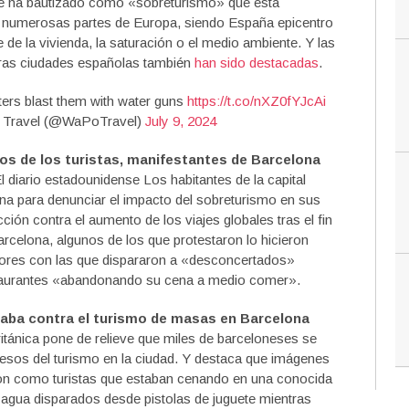
se ha bautizado como «sobreturismo» que está
n numerosas partes de Europa, siendo España epicentro
e de la vivienda, la saturación o el medio ambiente. Y las
tras ciudades españolas también
han sido destacadas
.
ters blast them with water guns
https://t.co/nXZ0fYJcAi
 Travel (@WaPoTravel)
July 9, 2024
os de los turistas, manifestantes de Barcelona
El diario estadounidense Los habitantes de la capital
ana para denunciar el impacto del sobreturismo en sus
cción contra el aumento de los viajes globales tras el fin
rcelona, algunos de los que protestaron lo hicieron
ores con las que dispararon a «desconcertados»
estaurantes «abandonando su cena a medio comer».
aba contra el turismo de masas en Barcelona
ritánica pone de relieve que miles de barceloneses se
xcesos del turismo en la ciudad. Y destaca que imágenes
ron como turistas que estaban cenando en una conocida
 agua disparados desde pistolas de juguete mientras