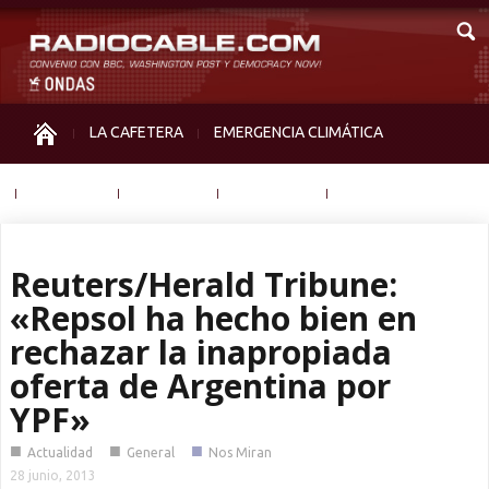
LA CAFETERA
EMERGENCIA CLIMÁTICA
IGUALDAD
MEMORIA
NOS MIRAN
OTRAS
Reuters/Herald Tribune:
«Repsol ha hecho bien en
rechazar la inapropiada
oferta de Argentina por
YPF»
■
■
■
Actualidad
General
Nos Miran
28 junio, 2013