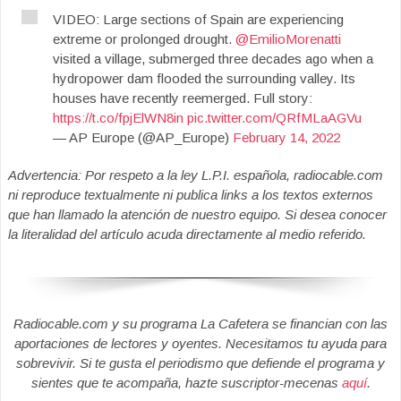
VIDEO: Large sections of Spain are experiencing
extreme or prolonged drought.
@EmilioMorenatti
visited a village, submerged three decades ago when a
hydropower dam flooded the surrounding valley. Its
houses have recently reemerged. Full story:
https://t.co/fpjElWN8in
pic.twitter.com/QRfMLaAGVu
— AP Europe (@AP_Europe)
February 14, 2022
Advertencia: Por respeto a la ley L.P.I. española, radiocable.com
ni reproduce textualmente ni publica links a los textos externos
que han llamado la atención de nuestro equipo. Si desea conocer
la literalidad del artículo acuda directamente al medio referido.
Radiocable.com y su programa La Cafetera se financian con las
aportaciones de lectores y oyentes. Necesitamos tu ayuda para
sobrevivir. Si te gusta el periodismo que defiende el programa y
sientes que te acompaña, hazte suscriptor-mecenas
aquí
.