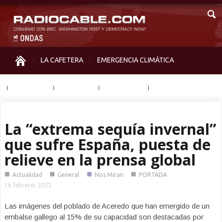
LA CAFETERA
EMERGENCIA CLIMÁTICA
IGUALDAD
MEMORIA
NOS MIRAN
OTRAS
La “extrema sequía invernal”
que sufre España, puesta de
relieve en la prensa global
■
■
■
■
Actualidad
General
Nos Miran
PORTADA
16 febrero, 2022
Las imágenes del poblado de Aceredo que han emergido de un
embalse gallego al 15% de su capacidad son destacadas por