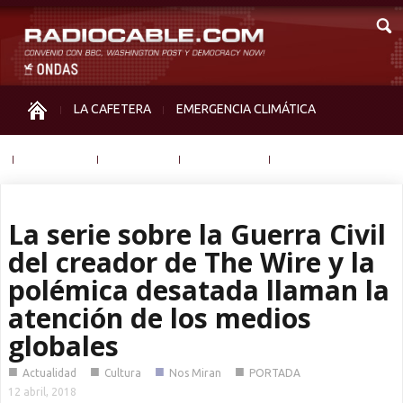
LA CAFETERA
EMERGENCIA CLIMÁTICA
IGUALDAD
MEMORIA
NOS MIRAN
OTRAS
La serie sobre la Guerra Civil
del creador de The Wire y la
polémica desatada llaman la
atención de los medios
globales
■
■
■
■
Actualidad
Cultura
Nos Miran
PORTADA
12 abril, 2018