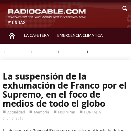
LA CAFETERA
EMERGENCIA CLIMÁTICA
IGUALDAD
MEMORIA
NOS MIRAN
OTRAS
La suspensión de la
exhumación de Franco por el
Supremo, en el foco de
medios de todo el globo
■
■
■
■
Actualidad
Memoria
Nos Miran
PORTADA
5 junio, 2019
La decisión del Tribunal Supremo de paralizar el traslado de los