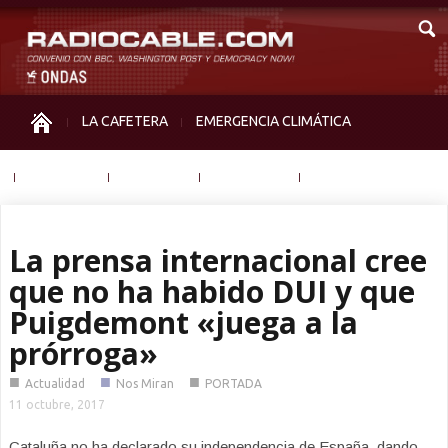
LA CAFETERA
EMERGENCIA CLIMÁTICA
IGUALDAD
MEMORIA
NOS MIRAN
OTRAS
La prensa internacional cree
que no ha habido DUI y que
Puigdemont «juega a la
prórroga»
■
■
■
Actualidad
Nos Miran
PORTADA
11 octubre, 2017
Cataluña no ha declarado su independencia de España, dando