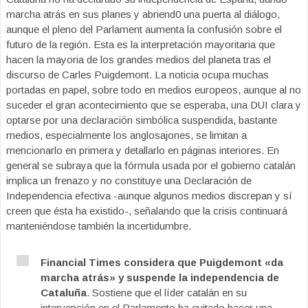
marcha atrás en sus planes y abriend0 una puerta al diálogo,
aunque el pleno del Parlament aumenta la confusión sobre el
futuro de la región. Esta es la interpretación mayoritaria que
hacen la mayoria de los grandes medios del planeta tras el
discurso de Carles Puigdemont. La noticia ocupa muchas
portadas en papel, sobre todo en medios europeos, aunque al no
suceder el gran acontecimiento que se esperaba, una DUI clara y
optarse por una declaración simbólica suspendida, bastante
medios, especialmente los anglosajones, se limitan a
mencionarlo en primera y detallarlo en páginas interiores. En
general se subraya que la fórmula usada por el gobierno catalán
implica un frenazo y no constituye una Declaración de
Independencia efectiva -aunque algunos medios discrepan y sí
creen que ésta ha existido-, señalando que la crisis continuará
manteniéndose también la incertidumbre.
Financial Times considera que Puigdemont «da
marcha atrás» y suspende la independencia de
Cataluña
. Sostiene que el líder catalán en su
intervención en el Parlamento ha evitado hacer una