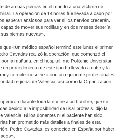
nte de ambas piernas en el mundo a una víctima de
minar. La operación de 14 horas fue llevada a cabo por
os esperan ansiosos para ver si los nervios crecerán.
r capaz de mover sus rodillas y en dos meses debería
e sus piernas nuevas».
e que «
Un médico español
terminó
este lunes el primer
edro
Cavadas
realizó la operación
, que comenzó el
s por la mañana
,
en el hospital,
me
Politcnic
Universitari
e
un procedimiento
de este tipo
ha llevado a cabo
y
la
muy complejo
«
se hizo con
un equipo de profesionales
toridad
regional de Valencia
, así como
la
Organización
 operaron
durante toda
la noche a un
hombre, que
se
edas
debido a
la imposibilidad de usar
prótesis
,
dijo
la
de
Valencia.
Ni los donantes
ni el paciente
han sido
ria
s
han prometido
más detalles
a finales de esta
ción,
Pedro
Cavadas
,
es
conocido en
España por haber
acados»
.