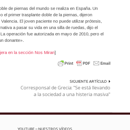
oble de
piernas del mundo
se realiza en España.
Un
bo
el
primer trasplante
doble de
la piernas
,
dijeron
Valencia. El
joven paciente no
puede utilizar
prótesis
,
rnativa
a
pasar su vida
en
una silla de ruedas
, dijo el
.
La operación
fue autorizada en
mayo de 2010,
pero el
un donante».
jera en la sección Nos Miran
]
SIGUIENTE ARTÍCULO
Corresponsal de Grecia: "Se está llevando
a la sociedad a una histeria masiva"
YOUTUBE – NUESTROS VÍDEOS