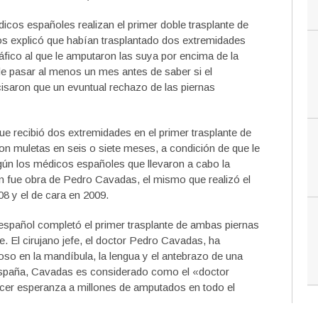
dicos españoles
realizan
el primer doble
trasplante de
os explicó que
habían
trasplantado
dos
extremidades
áfico al que le amputaron las suya por encima de la
e pasar al menos un mes
antes de saber
si el
isaron que un evuntual rechazo de
las piernas
ue recibió dos extremidades en el primer trasplante de
on muletas en seis o siete meses, a condición de que le
según los médicos españoles que llevaron a cabo la
ón fue obra de Pedro Cavadas, el mismo que realizó el
08 y el de cara en 2009.
español completó
el primer trasplante de
ambas piernas
he
.
El
cirujano jefe
, el doctor
Pedro
Cavadas
,
ha
toso
en la mandíbula
, la lengua
y el antebrazo
de una
spaña
,
Cavadas
es
considerado como el
«doctor
cer
esperanza a millones de
amputados
en todo el