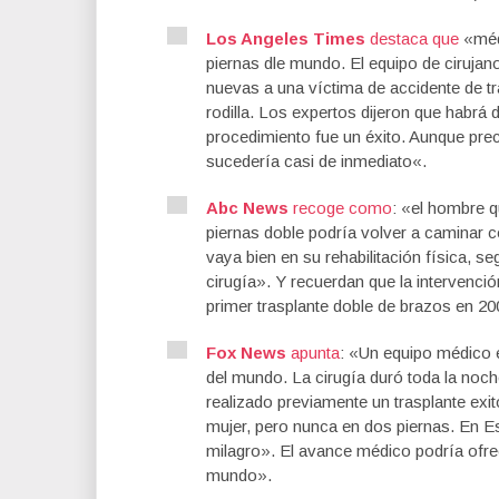
Los Angeles Times
destaca que
«m
é
piernas dle mundo. El equipo de cirujan
nuevas a una víctima de accidente
de tr
rodilla.
Los expertos dijeron que
habrá
d
procedimiento fue un éxito
.
Aunque prec
sucedería
casi de inmediato
«.
Abc News
recoge como
: «el hombre q
piernas doble podría volver a caminar c
vaya bien en su rehabilitación física, 
cirugía». Y recuerdan que la intervenci
primer trasplante doble de brazos en 20
Fox News
apunta
: «
Un equipo médico
del mundo
.
La cirugía duró
toda la noc
realizado previamente
un trasplante exi
mujer
, pero nunca
en dos piernas.
En E
milagro».
El
avance médico
podría ofre
mundo»
.