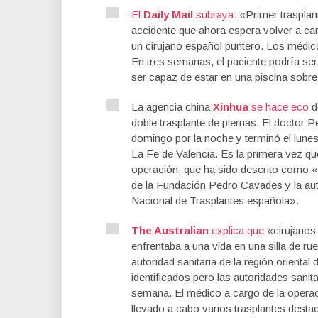
El
Daily Mail
subraya
: «Primer traspla
accidente que ahora espera volver a ca
un cirujano español puntero. Los médic
En tres semanas, el paciente podría se
ser capaz de estar en una piscina sobr
La agencia china
Xinhua
se hace eco
d
doble
trasplante de
piernas
.
El doctor P
domingo por la noche
y terminó el
lune
La Fe de Valencia
.
Es
la primera vez qu
operación, que
ha sido descrito como
«
de la Fundación
Pedro
Cavades
y la au
Nacional
de Trasplantes
española».
The Australian
explica que
«c
irujanos
enfrentaba a
una vida en
una silla de ru
autoridad sanitaria de
la región oriental 
identificados
pero las autoridades sanita
semana
.
El médico a cargo
de la opera
llevado a cabo
varios
trasplantes dest