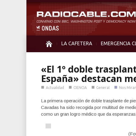
LA CAFETERA
EMERGENCIA C
«El 1º doble trasplan
España» destacan med
■
■
■
■
Actualidad
CIENCIA
General
Nos Mira
La primera operación de doble trasplante de pie
Cavadas ha sido recogida por multitud de medi
como un gran logro médico que da esperanzas
(Fo