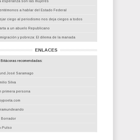
a esperanza son las mujeres
entémonos a hablar del Estado Federal
ejar ciego al periodismo nos deja ciegos a todos
arta a un abuelo Republicano
nmigración y pobreza: El dilema de la manada
ENLACES
Bitácoras recomendadas:
und.José Saramago
ilio Silva
n primera persona
oypoeta.com
iramundeando
l Borrador
m-Pulso