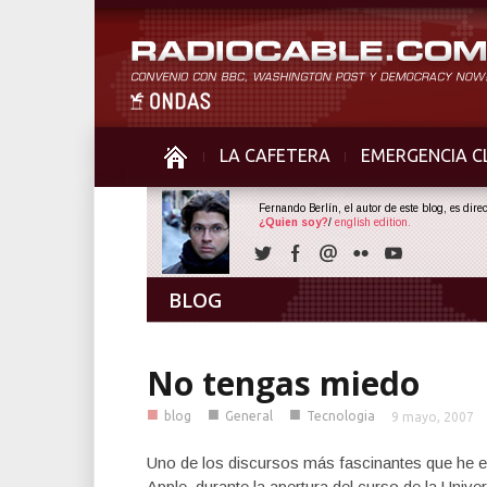
LA CAFETERA
EMERGENCIA C
Fernando Berlín, el autor de este blog, es dir
¿Quien soy?
/
english edition.
BLOG
No tengas miedo
■
■
■
blog
General
Tecnologia
9 mayo, 2007
Uno de los discursos más fascinantes que he e
Apple, durante la apertura del curso de la Unive