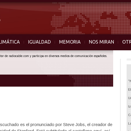
LIMÁTICA
IGUALDAD
MEMORIA
NOS MIRAN
OT
ector de radiocable.com y participa en diversos medios de comunicación españoles.
"
E
U
I
C
L
scuchado es el pronunciado por Steve Jobs, el creador de
rsidad de Stanford. Está subtitulado al castellano aquí, así