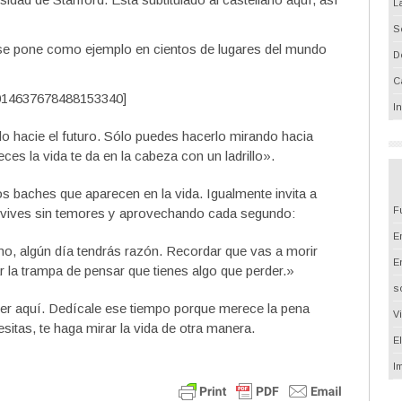
L
S
se pone como ejemplo en cientos de lugares del mundo
D
C
014637678488153340]
I
 hacie el futuro. Sólo puedes hacerlo mirando hacia
es la vida te da en la cabeza con un ladrillo».
s baches que aparecen en la vida. Igualmente invita a
F
as vives sin temores y aprovechando cada segundo:
Em
imo, algún día tendrás razón. Recordar que vas a morir
E
 la trampa de pensar que tienes algo que perder.»
s
er aquí. Dedícale ese tiempo porque merece la pena
V
esitas, te haga mirar la vida de otra manera.
E
I