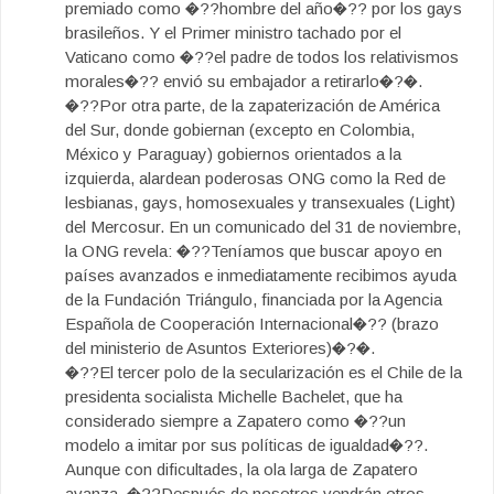
premiado como �??hombre del año�?? por los gays
brasileños. Y el Primer ministro tachado por el
Vaticano como �??el padre de todos los relativismos
morales�?? envió su embajador a retirarlo�?�.
�??Por otra parte, de la zapaterización de América
del Sur, donde gobiernan (excepto en Colombia,
México y Paraguay) gobiernos orientados a la
izquierda, alardean poderosas ONG como la Red de
lesbianas, gays, homosexuales y transexuales (Light)
del Mercosur. En un comunicado del 31 de noviembre,
la ONG revela: �??Teníamos que buscar apoyo en
países avanzados e inmediatamente recibimos ayuda
de la Fundación Triángulo, financiada por la Agencia
Española de Cooperación Internacional�?? (brazo
del ministerio de Asuntos Exteriores)�?�.
�??El tercer polo de la secularización es el Chile de la
presidenta socialista Michelle Bachelet, que ha
considerado siempre a Zapatero como �??un
modelo a imitar por sus políticas de igualdad�??.
Aunque con dificultades, la ola larga de Zapatero
avanza. �??Después de nosotros vendrán otros