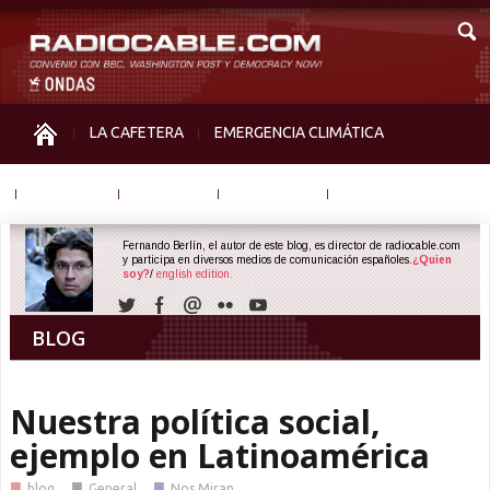
LA CAFETERA
EMERGENCIA CLIMÁTICA
IGUALDAD
MEMORIA
NOS MIRAN
OTRAS
Fernando Berlín, el autor de este blog, es director de radiocable.com
y participa en diversos medios de comunicación españoles.
¿Quien
soy?
/
english edition.
BLOG
Nuestra política social,
ejemplo en Latinoamérica
■
■
■
blog
General
Nos Miran