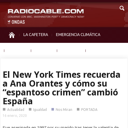
LA CAFETERA
EMERGENCIA CLIMÁTICA
IGUALDAD
MEMORIA
NOS MIRAN
OTRAS
El New York Times recuerda
a Ana Orantes y cómo su
“espantoso crimen” cambió
España
■
■
■
■
Actualidad
Igualdad
Nos Miran
PORTADA
16 enero, 2020
Fue asesinada en 1997 por su marido tras tener la valentía de