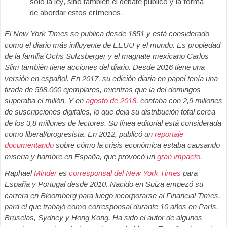
sólo la ley, sino también el debate público y la forma
de abordar estos crímenes.
El New York Times se publica desde 1851 y está considerado
como el diario más influyente de EEUU y el mundo. Es propiedad
de la familia Ochs Sulzsberger y el magnate mexicano Carlos
Slim también tiene acciones del diario. Desde 2016 tiene una
versión en español. En 2017, su edición diaria en papel tenía una
tirada de 598.000 ejemplares, mientras que la del domingos
superaba el millón. Y en
agosto de 2018
, contaba con 2,9 millones
de suscripciones digitales, lo que deja su distribución total cerca
de los 3,8 millones de lectores. Su línea editorial está considerada
como liberal/progresista
.
En 2012, publicó un
reportaje
documentando
sobre cómo la crisis económica estaba causando
miseria y hambre en España, que provocó un
gran impacto
.
Raphael
Minder
es
corresponsal del New York Times
para
España y Portugal desde 2010. Nacido en Suiza empezó su
carrera en Bloomberg para luego incorporarse al Financial Times,
para el que trabajó como corresponsal durante 10 años en París,
Bruselas, Sydney y Hong Kong. Ha sido el autor de algunos