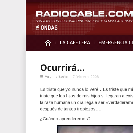
LA CAFETERA
EMERGENCIA C
Ocurrirá…
■
Virginia Berlín
7 febrero, 2008
Es triste que yo nunca lo veré…Es triste que mi
triste que los hijos de mis hijos si llegaran a e
la raza humana un día llega a ser «verdaderam
después de tantos tropiezos….
¿Cuándo aprenderemos?