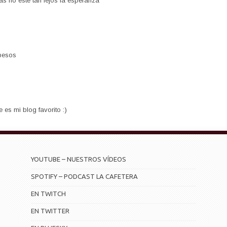
s no esté tan lejos la esperanza
 besos
 es mi blog favorito :)
YOUTUBE – NUESTROS VÍDEOS
SPOTIFY – PODCAST LA CAFETERA
EN TWITCH
EN TWITTER