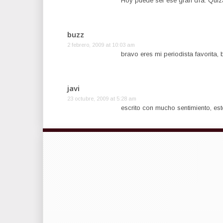
Hoy puede ser ese gran día. Quizá
buzz
2 febrero, 2009 at 10:03 am
bravo eres mi periodista favorita,
javi
23 octubre, 2009 at 5:28 am
escrito con mucho sentimiento, este