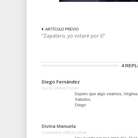
ARTÍCULO PREVIO
"Zapatero, yo votaré por tí"
4 REPL
Diego Fernández
5 junio, 2008 at 2:53 pm
Espero que algo veamos, Virginia
Saludos,
Diego
Divina Manuela
5 noviembre, 2008 at 2:10 pm