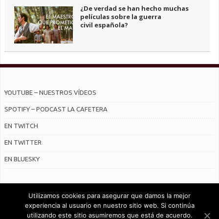
¿De verdad se han hecho muchas
películas sobre la guerra
civil española?
YOUTUBE – NUESTROS VÍDEOS
SPOTIFY – PODCAST LA CAFETERA
EN TWITCH
EN TWITTER
EN BLUESKY
Utilizamos cookies para asegurar que damos la mejor
experiencia al usuario en nuestro sitio web. Si continúa
utilizando este sitio asumiremos que está de acuerdo.
© Radiocable en Internet S.L.