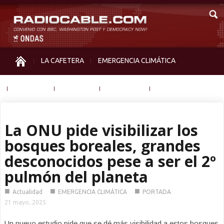
LA CAFETERA
EMERGENCIA CLIMÁTICA
IGUALDAD
MEMORIA
NOS MIRAN
OTRAS
La ONU pide visibilizar los
bosques boreales, grandes
desconocidos pese a ser el 2º
pulmón del planeta
■
■
■
Actualidad
EMERGENCIA CLIMÁTICA
PORTADA
21 mayo, 2025
Un nuevo estudio pide que se dé más visibilidad a estos bosques