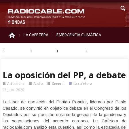
LA CAFETERA
EMERGENCIA CLIMÁTICA
IGUALDAD
MEMORIA
NOS MIRAN
OTRAS
La oposición del PP, a debate
■
■
■
■
Actualidad
Audio
General
La cafetera
23 julio, 2020
La labor de oposición del Partido Popular, liderada por Pablo
Casado, se convirtió en objeto de debate en el Congreso de los
Diputados por su posición durante la gestión de la pandemia y
las negociaciones del acuerdo europeo. La Cafetera de
radiocable.com analizó esta cuestión, así como la estrategia del