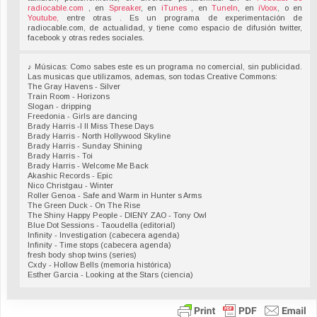
radiocable.com
, en
Spreaker
, en
iTunes
, en
TuneIn
, en
iVoox
, o en
Youtube,
entre otras . Es un programa de experimentación de
radiocable.com, de actualidad, y tiene como espacio de difusión twitter,
facebook y otras redes sociales.
♪ Músicas: Como sabes este es un programa no comercial, sin publicidad.
Las musicas que utilizamos, ademas, son todas Creative Commons:
The Gray Havens - Silver
Train Room - Horizons
Slogan - dripping
Freedonia - Girls are dancing
Brady Harris -I ll Miss These Days
Brady Harris - North Hollywood Skyline
Brady Harris - Sunday Shining
Brady Harris - Toi
Brady Harris - Welcome Me Back
Akashic Records - Epic
Nico Christgau - Winter
Roller Genoa - Safe and Warm in Hunter s Arms
The Green Duck - On The Rise
The Shiny Happy People - DIENY ZAO - Tony Owl
Blue Dot Sessions - Taoudella (editorial)
Infinity - Investigation (cabecera agenda)
Infinity - Time stops (cabecera agenda)
fresh body shop twins (series)
Cxdy - Hollow Bells (memoria histórica)
Esther Garcia - Looking at the Stars (ciencia)