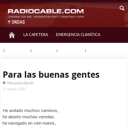
LA CAFETERA
EMERGENCIA CLIMÁTICA
IGUALDAD
MEMORIA
NOS MIRAN
OTRAS
Para las buenas gentes
■
Macarena Berlín
27 mayo, 2007
He andado muchos caminos,
he abierto muchas veredas;
he navegado en cien mares,