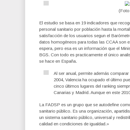
(Foto
El estudio se basa en 19 indicadores que reco
personal sanitario por población hasta la mortali
satisfacción de los usuarios segun el Baróme
datos homogéneos para todas las CCAA son esc
espera, pero esa es un información que el Minis
BGS. Con todo es practicamente el único anali
se hace en España.
Al ser anual, permite además comparar 
2004, Valencia ha ocupado el último pues
cinco últimos lugares del ranking siemp
Canarias y Madrid. Aunque en este 2010,
La FADSP es un grupo que se autodefine como 
sanitario público. Es una organización, apartid
un sistema sanitario público, universal y redist
calidad en condiciones de igualdad.»