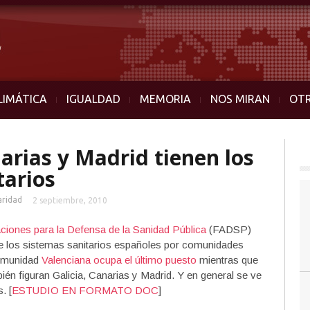
LIMÁTICA
IGUALDAD
MEMORIA
NOS MIRAN
OT
narias y Madrid tienen los
tarios
aridad
2 septiembre, 2010
ciones para la Defensa de la Sanidad Pública
(FADSP)
 de los sistemas sanitarios españoles por comunidades
Comunidad
Valenciana ocupa el último puesto
mientras que
ién figuran Galicia, Canarias y Madrid. Y en general se ve
. [
ESTUDIO EN FORMATO DOC
]