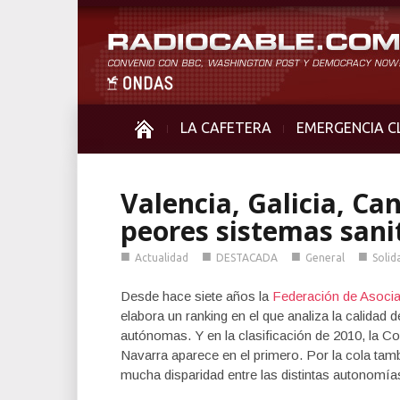
LA CAFETERA
EMERGENCIA C
Valencia, Galicia, Ca
peores sistemas sani
■
■
■
■
Actualidad
DESTACADA
General
Solid
Desde hace siete años la
Federación de Asocia
elabora un ranking en el que analiza la calidad
autónomas. Y en la clasificación de 2010, la 
Navarra aparece en el primero. Por la cola tamb
mucha disparidad entre las distintas autonomías