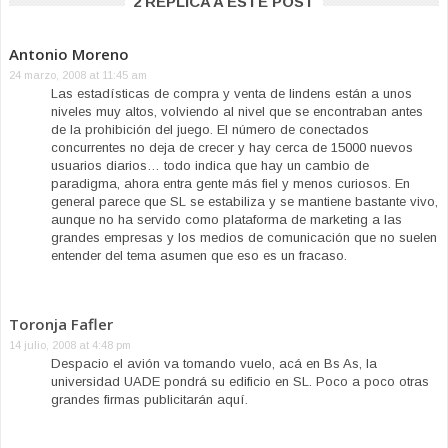
2 REPLICA A ESTE POST
Antonio Moreno
24 marzo, 2008 at 11:45 am
Las estadísticas de compra y venta de lindens están a unos
niveles muy altos, volviendo al nivel que se encontraban antes
de la prohibición del juego. El número de conectados
concurrentes no deja de crecer y hay cerca de 15000 nuevos
usuarios diarios… todo indica que hay un cambio de
paradigma, ahora entra gente más fiel y menos curiosos. En
general parece que SL se estabiliza y se mantiene bastante vivo,
aunque no ha servido como plataforma de marketing a las
grandes empresas y los medios de comunicación que no suelen
entender del tema asumen que eso es un fracaso.
Toronja Fafler
14 julio, 2008 at 4:48 pm
Despacio el avión va tomando vuelo, acá en Bs As, la
universidad UADE pondrá su edificio en SL. Poco a poco otras
grandes firmas publicitarán aquí.