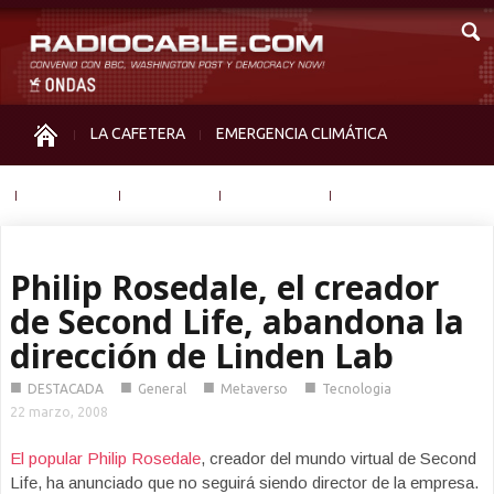
LA CAFETERA
EMERGENCIA CLIMÁTICA
IGUALDAD
MEMORIA
NOS MIRAN
OTRAS
Philip Rosedale, el creador
de Second Life, abandona la
dirección de Linden Lab
■
■
■
■
DESTACADA
General
Metaverso
Tecnologia
22 marzo, 2008
El popular Philip Rosedale
, creador del mundo virtual de Second
Life, ha anunciado que no seguirá siendo director de la empresa.