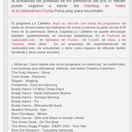
la actualidad las portadas de los periódicos del día. El debate
puede seguirse a través del
Hashtag en Twitter
#LaCafeteraDerroTrump
.
Pulsa play para escucharlo.
El programa La Cafetera -
Aquí su sección con todos los programas
- se
emite en directo todas las mañanas de lunes a viernes (a partir de las 8:30
hora de la península ibérica, España).La Cafetera se puede descargar
también, posteriormente, en diversas plataformas: En el
Podcast de
radiocable.com
, en
Spreaker
, en
iTunes
, en
TuneIn
, en
iVoox
, o en
Youtube,
entre otras . Es un programa de experimentación de
radiocable.com, de actualidad, y tiene como espacio de difusión twitter,
facebook y otras redes sociales.
♪ Músicas: Como sabes este es un programa no comercial, sin publicidad.
Las musicas que utilizamos, ademas, son todas Creative Commons:
The Gray Havens - Silver
Train Room - Horizons
Slogan - dripping
Freedonia - Girls are dancing
Brady Harris -I ll Miss These Days
Brady Harris - North Hollywood Skyline
Brady Harris - Sunday Shining
Brady Harris - Toi
Brady Harris - Welcome Me Back
Akashic Records - Epic
Nico Christgau - Winter
Roller Genoa - Safe and Warm in Hunter s Arms
The Green Duck - On The Rise
The Shiny Happy People - DIENY ZAO - Tony Owl
Blue Dot Sessions - Taoudella (editorial)