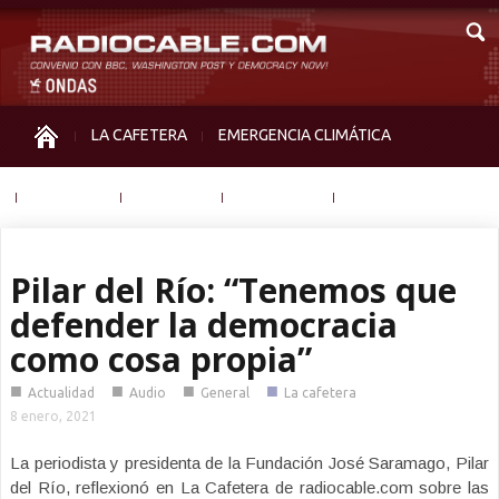
LA CAFETERA
EMERGENCIA CLIMÁTICA
IGUALDAD
MEMORIA
NOS MIRAN
OTRAS
Pilar del Río: “Tenemos que
defender la democracia
como cosa propia”
■
■
■
■
Actualidad
Audio
General
La cafetera
8 enero, 2021
La periodista y presidenta de la Fundación José Saramago, Pilar
del Río, reflexionó en La Cafetera de radiocable.com sobre las