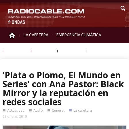
LA CAFETERA
EMERGENCIA CLIMÁTICA
IGUALDAD
MEMORIA
NOS MIRAN
OTRAS
‘Plata o Plomo, El Mundo en
Series’ con Ana Pastor: Black
Mirror y la reputación en
redes sociales
■
■
■
■
Actualidad
Audio
General
La cafetera
29 enero, 2019