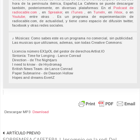
hora de la península ibérica, España).La Cafetera se puede descargar
también, posteriormente, en diversas plataformas: En el
Podcast de
radiocable.com
, en
Spreaker
, en
iTunes
, en
TuneIn
, en
iVoox
, o en
Youtube,
entre otras . Es un programa de experimentación de
radiocable.com, de actualidad, y tiene como espacio de difusión twitter,
facebook y otras redes sociales.
♪ Músicas: Como sabes este es un programa no comercial, sin publicidad.
Las musicas que utilizamos, ademas, son todas Creative Commons:
Licencia número EX1pOL del gestor de derechos Artlist.IO
Sintonía: Time for Longing - Lance Conrad
Direction - de The Nightjars
I need to know - de Hrydromag
British News Team- de Lance Conrad
Paper Submarine - de Dawson Hollow
Hopes and dreams-EvertZ
Descargar MP3
Download
ARTÍCULO PREVIO
SOBREMESA CAFETERA | Insomnio en la red: Del