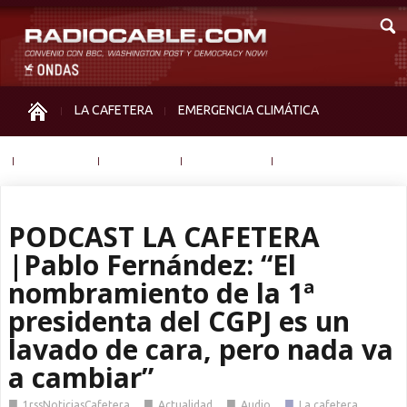
LA CAFETERA
EMERGENCIA CLIMÁTICA
IGUALDAD
MEMORIA
NOS MIRAN
OTRAS
PODCAST LA CAFETERA
|Pablo Fernández: “El
nombramiento de la 1ª
presidenta del CGPJ es un
lavado de cara, pero nada va
a cambiar”
■
■
■
■
1rssNoticiasCafetera
Actualidad
Audio
La cafetera