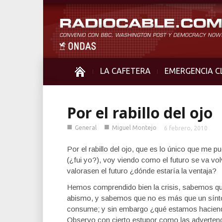
LA CAFETERA
EMERGENCIA C
Por el rabillo del ojo
■
■
General
Miguel Montejo
6 febrero, 2010
Por el rabillo del ojo, que es lo único que me p
(¿fui yo?), voy viendo como el futuro se va vo
valorasen el futuro ¿dónde estaría la ventaja?
Hemos comprendido bien la crisis, sabemos que
abismo, y sabemos que no es más que un sín
consume; y sin embargo ¿qué estamos hacie
Observo con cierto estupor como las adverten