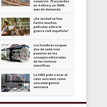
comercio: 73 acuerdos
en 4 años y un 350%
más de demanda
¿De verdad se han
hecho muchas
películas sobre la
guerra civil española?
Los hombres ocupan
dos de cada tres
puestos en los
consejos editoriales
de las revistas
científicas
La OMS pide tratar el
calor extremo como
una emergencia
sanitaria