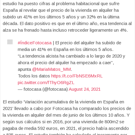
estudio ha puesto cifras al problema habitacional que sufre
España al revelar que el precio de la vivienda en alquiler ha
subido un 41% en los últimos 5 años y un 32% en la última
década. El dato positivo es que en el último año, esa tendencia al
alza se ha frenado hasta incluso retroceder ligeramente un 4%.
#ÍndiceFotocasa
| El precio del alquiler ha subido de
media un 41% en España en los últimos 5 años.
“La tendencia alcista ha cambiado a lo largo de 2020 y
ahora el precio del alquiler ha empezado a caer”,
apunta
@MariaMatos_MM
.
Todos los datos
https://t.co/FbNSE6MxRL
pic.twitter.com/fThyO6RgZL
— fotocasa (@fotocasa)
August 24, 2021
El estudio ‘Variación acumulativa de la vivienda en España en
2021′ llevado a cabo por Fotocasa ha comparado los precios de
la vivienda en alquiler del mes de junio de los últimos 10 años. Y
según sus cálculos si en 2016, por una vivienda de 800m2 se
pagaba de media 592 euros, en 2021, el precio había ascendido
a 835 euros. El estudio también ha calculado el incremento por