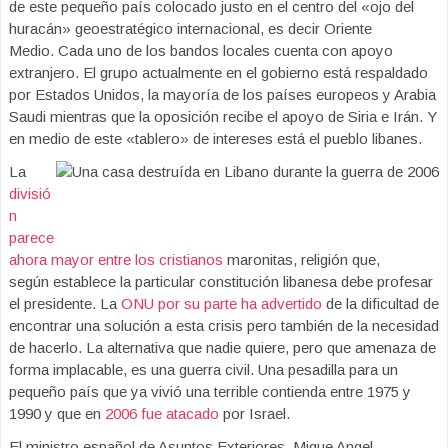
de este pequeño país colocado justo en el centro del «ojo del
huracán» geoestratégico internacional, es decir Oriente
Medio. Cada uno de los bandos locales cuenta con apoyo
extranjero. El grupo actualmente en el gobierno está respaldado
por Estados Unidos, la mayoría de los países europeos y Arabia
Saudi mientras que la oposición recibe el apoyo de Siria e Irán. Y
en medio de este «tablero» de intereses está el pueblo libanes.
La
divisió
n
parece
ahora mayor entre los cristianos
maronitas, religión que,
según establece la particular constitución libanesa debe profesar
el presidente. La
ONU por su parte ha advertido
de la dificultad de
encontrar una solución a esta crisis pero también de la necesidad
de hacerlo. La alternativa que nadie quiere, pero que amenaza de
forma implacable, es una guerra civil. Una pesadilla para un
pequeño país que ya vivió una terrible contienda entre 1975 y
1990 y que en
2006 fue atacado
por Israel.
El ministro español de Asuntos Exteriores, Migue Angel