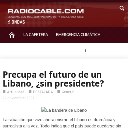
LA CAFETERA
EMERGENCIA CLIMÁTICA
IGUALDAD
MEMORIA
NOS MIRAN
OTRAS
Precupa el futuro de un
Libano, ¿sin presidente?
■
■
■
Actualidad
DESTACADA
General
22 noviembre, 2007
La situación que vive ahora mismo el Libano es dramática y
surrealista a la vez. Todo indica que el país puede quedarse sin