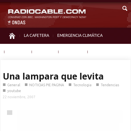
LA CAFETERA
EMERGENCIA CLIMÁTICA
IGUALDAD
MEMORIA
NOS MIRAN
OTRAS
Una lampara que levita
■
■
■
■
General
NOTICIAS PIE PAGINA
Tecnologia
Tendencias
■
youtube
22 noviembre, 2007