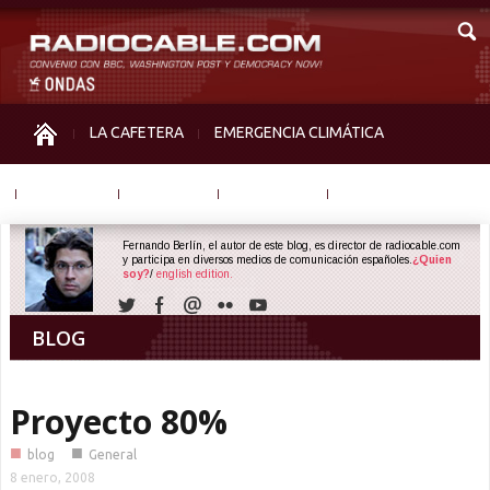
LA CAFETERA
EMERGENCIA CLIMÁTICA
IGUALDAD
MEMORIA
NOS MIRAN
OTRAS
Fernando Berlín, el autor de este blog, es director de radiocable.com
y participa en diversos medios de comunicación españoles.
¿Quien
soy?
/
english edition.
BLOG
Proyecto 80%
■
■
blog
General
8 enero, 2008