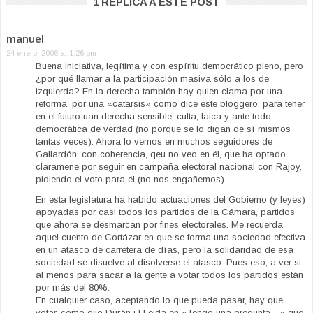
1 REPLICA A ESTE POST
manuel
24 enero, 2008 at 1:26 pm
Buena iniciativa, legítima y con espíritu democrático pleno, pero
¿por qué llamar a la participación masiva sólo a los de
izquierda? En la derecha también hay quien clama por una
reforma, por una «catarsis» como dice este bloggero, para tener
en el futuro uan derecha sensible, culta, laica y ante todo
democrática de verdad (no porque se lo digan de sí mismos
tantas veces). Ahora lo vemos en muchos seguidores de
Gallardón, con coherencia, qeu no veo en él, que ha optado
claramene por seguir en campaña electoral nacional con Rajoy,
pidiendo el voto para él (no nos engañemos).
En esta legislatura ha habido actuaciones del Gobierno (y leyes)
apoyadas por casi todos los partidos de la Cámara, partidos
que ahora se desmarcan por fines electorales. Me recuerda
aquel cuento de Cortázar en que se forma una sociedad efectiva
en un atasco de carretera de días, pero la solidaridad de esa
sociedad se disuelve al disolverse el atasco. Pues eso, a ver si
al menos para sacar a la gente a votar todos los partidos están
por más del 80%.
En cualquier caso, aceptando lo que pueda pasar, hay que
votar, como dijo Durán i LLeida en «Tengo una pregunta…» que