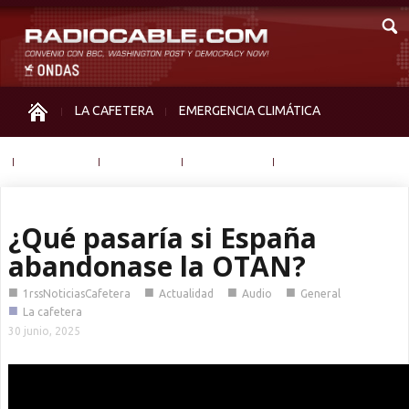
LA CAFETERA
EMERGENCIA CLIMÁTICA
IGUALDAD
MEMORIA
NOS MIRAN
OTRAS
¿Qué pasaría si España
abandonase la OTAN?
■
■
■
■
1rssNoticiasCafetera
Actualidad
Audio
General
■
La cafetera
30 junio, 2025