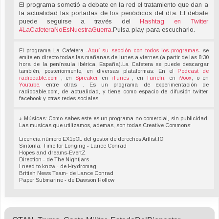
El programa sometió a debate en la red el tratamiento que dan a
la actualidad las portadas de los periódicos del día. El debate
puede seguirse a través del
Hashtag en Twitter
#LaCafeteraNoEsNuestraGuerra
.
Pulsa play para escucharlo.
El programa La Cafetera -
Aquí su sección con todos los programas
- se
emite en directo todas las mañanas de lunes a viernes (a partir de las 8:30
hora de la península ibérica, España).La Cafetera se puede descargar
también, posteriormente, en diversas plataformas: En el
Podcast de
radiocable.com
, en
Spreaker
, en
iTunes
, en
TuneIn
, en
iVoox
, o en
Youtube,
entre otras . Es un programa de experimentación de
radiocable.com, de actualidad, y tiene como espacio de difusión twitter,
facebook y otras redes sociales.
♪ Músicas: Como sabes este es un programa no comercial, sin publicidad.
Las musicas que utilizamos, ademas, son todas Creative Commons:
Licencia número EX1pOL del gestor de derechos Artlist.IO
Sintonía: Time for Longing - Lance Conrad
Hopes and dreams-EvertZ
Direction - de The Nightjars
I need to know - de Hrydromag
British News Team- de Lance Conrad
Paper Submarine - de Dawson Hollow