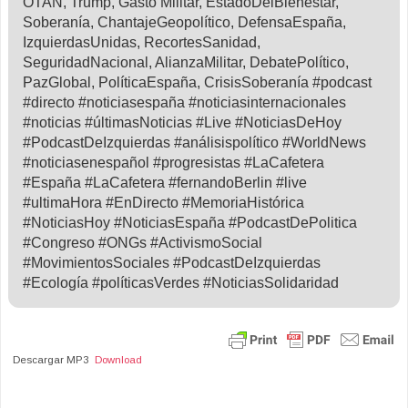
OTAN, Trump, Gasto Militar, EstadoDelBienestar,
Soberanía, ChantajeGeopolítico, DefensaEspaña,
IzquierdasUnidas, RecortesSanidad,
SeguridadNacional, AlianzaMilitar, DebatePolítico,
PazGlobal, PolíticaEspaña, CrisisSoberanía #podcast
#directo #noticiasespaña #noticiasinternacionales
#noticias #últimasNoticias #Live #NoticiasDeHoy
#PodcastDeIzquierdas #análisispolítico #WorldNews
#noticiasenespañol #progresistas #LaCafetera
#España #LaCafetera #fernandoBerlin #live
#ultimaHora #EnDirecto #MemoriaHistórica
#NoticiasHoy #NoticiasEspaña #PodcastDePolitica
#Congreso #ONGs #ActivismoSocial
#MovimientosSociales #PodcastDeIzquierdas
#Ecología #políticasVerdes #NoticiasSolidaridad
Descargar MP3
Download