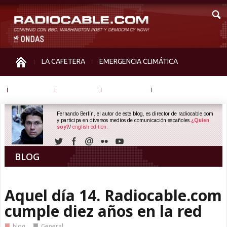
LA CAFETERA
EMERGENCIA CLIMÁTICA
IGUALDAD
MEMORIA
NOS MIRAN
OTRAS
Fernando Berlín, el autor de este blog, es director de radiocable.com
y participa en diversos medios de comunicación españoles.
¿Quien
soy?
/
english edition.
BLOG
Aquel día 14. Radiocable.com
cumple diez años en la red
■
■
blog
General