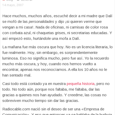
14 mayo, 2007
Hace muchos, muchos años, escuché decir a mi madre que Dalí
se mofó de las
personalidades
y dijo ¡si quieren verme que
vengan a mi casa!. Nada de oficinas, ni camisas de color rosa
con corbata azul, ni chaquetas grises, ni secretarias educadas. Y
así empezó esto, hurtándole una mofa a Dalí.
La mañana fue más oscura que hoy. No es un licencia literaria, lo
fue realmente. Hoy, sin embargo, es sorprendentemente
luminosa. Eso no significa mucho, pero fue así. Yo la recuerdo
mucho más oscura, y hoy, cuando nos hemos vuelto a
encontrar, apenas nos reconocíamos. A ella los 10 años no le
han sentado mal.
Casi todo está contado ya en nuestra
pequeña historia
, pero no
todo. No todo aún, porque nos faltaba, me faltaba, dar las
gracias a quienes nos han ayudado. Y creedme, las cosas no
sobreviven mucho tiempo sin dar las gracias.
Radiocable.com nació sin el deseo de ser una «Empresa de
Comunicación». Y eso que entonces ya se hablaba de la burbuja