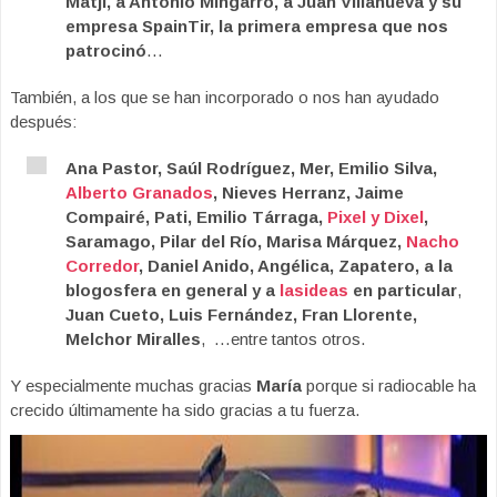
Matji, a Antonio Mingarro, a Juan Villanueva y su
empresa SpainTir, la primera empresa que nos
patrocinó
…
También, a los que se han incorporado o nos han ayudado
después:
Ana Pastor, Saúl Rodríguez, Mer, Emilio Silva,
Alberto Granados
, Nieves Herranz, Jaime
Compairé, Pati, Emilio Tárraga,
Pixel y Dixel
,
Saramago, Pilar del Río, Marisa Márquez,
Nacho
Corredor
, Daniel Anido, Angélica, Zapatero, a la
blogosfera en general y a
lasideas
en particular
,
Juan Cueto, Luis Fernández, Fran Llorente,
Melchor Miralles
, …entre tantos otros.
Y especialmente muchas gracias
María
porque si radiocable ha
crecido últimamente ha sido gracias a tu fuerza.