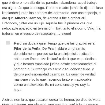
que el dinero no salía de las paredes, abandonar aquel trabajo
era algo más que un riesgo. Pero mi madre jamás lo dijo. Incluso
limpiamos juntos las paredes del dormitorio, con una esponja, el
día que
Alberto Ramos
, de Antena 3 fue a grabar allí.
Entonces, pintar era un lujo. Aquella fue la primera vez que
radiocable apareció en televisión. Hoy, tanto ella como
Virginia
trabajan en el equipo de radiocable…. [sigue]
Pero sin duda a quien tengo que dar las gracias es a
Pilar de la Peña
. De Pilar hablaré un día más
detenidamente porque sería una injusticia dedicarle
sólo unas líneas. Me limitaré a decir que es periodista
y que hemos trabajado juntos desde prácticamente el
primer día. Su trabajo es silencioso, concienzudo, y
de una profesionalidad pasmosa. Es quien de verdad
mantiene vivo lo que hacemos tanto en radiocable
como en televisión. Es mi conciencia y yo soy la
suya.
A otros nombres que pasaron cerca les hemos perdido de vista.
Manuel Vasco
, por ejemplo, que nos presentó a
los primeros