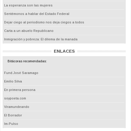
La esperanza son las mujeres
Sentémonos a hablar del Estado Federal
Dejar ciego al periodismo nos deja ciegos a todos
Carta a un abuelo Republicano
Inmigración y pobreza: El dilema de la manada
ENLACES
Bitácoras recomendadas:
Fund.José Saramago
Emilio Silva
En primera persona
soypoeta.com
Viramundeando
El Borrador
Im-Pulso