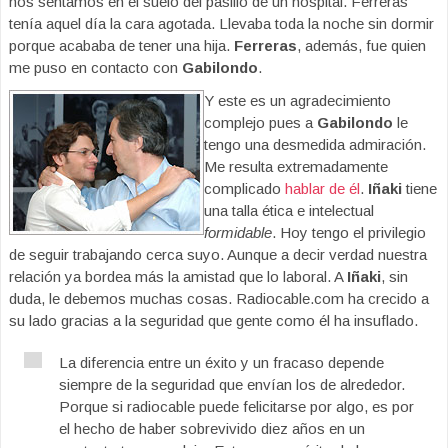
nos sentamos en el suelo del pasillo de un hospital. Ferreras
tenía aquel día la cara agotada. Llevaba toda la noche sin dormir
porque acababa de tener una hija.
Ferreras
, además, fue quien
me puso en contacto con
Gabilondo
.
Y este es un agradecimiento
complejo pues a
Gabilondo
le
tengo una desmedida admiración.
Me resulta extremadamente
complicado
hablar de él
.
Iñaki
tiene
una talla ética e intelectual
formidable
. Hoy tengo el privilegio
de seguir trabajando cerca suyo. Aunque a decir verdad nuestra
relación ya bordea más la amistad que lo laboral. A
Iñaki
, sin
duda, le debemos muchas cosas. Radiocable.com ha crecido a
su lado gracias a la seguridad que gente como él ha insuflado.
La diferencia entre un éxito y un fracaso depende
siempre de la seguridad que envían los de alrededor.
Porque si radiocable puede felicitarse por algo, es por
el hecho de haber sobrevivido diez años en un