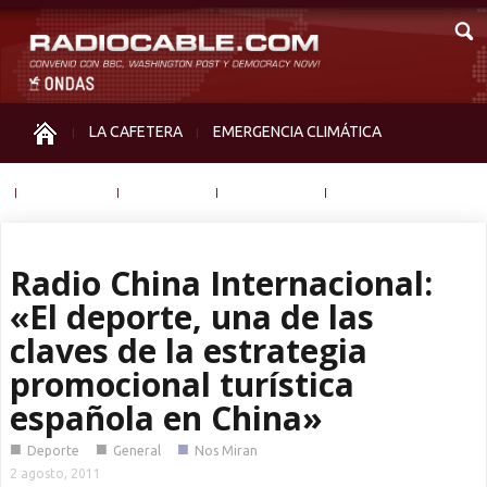
LA CAFETERA
EMERGENCIA CLIMÁTICA
IGUALDAD
MEMORIA
NOS MIRAN
OTRAS
Radio China Internacional:
«El deporte, una de las
claves de la estrategia
promocional turística
española en China»
■
■
■
Deporte
General
Nos Miran
2 agosto, 2011