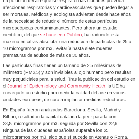
La polución del aire que se respira en las ciudades provoca
afecciones respiratorias y cardiovasculares que pueden llegar a
ser mortales. Médicos y ecologista advierten desde hace años
de la necesidad de reducir el número de estas partículas
microscópicas contaminanantes. Pero ahora un estudio
científico, del que
se hace eco Público
, ha traducido esta
máxima en cifras absoluta: una reducción de particulas de 25 a
10 microgramos por m3, evitaría hasta siete muertes
prematuras de adultos de más de 30 años.
Las partículas finas tienen un tamaño de 2,5 milésimas de
milímetro (PM2,5) y son invisibles al ojo humano pero resultan
muy perjudiciales para la salud. Tras la publicación del estudio en
el
Journal of Epidemiology and Community Health
, la UE ha
encargado un estudio para medir la calidad del aire en varias
ciudades europeas, de cara a implantar medidas reductoras.
En España fueron analizadas Barcelona, Sevilla, Madrid y
Bilbao, resultadon la capital catalana la peor parada con
23,8 microgramos por m3, seguida por Sevilla con 22,9.
Ninguna de las ciudades españolas superaba los 25
microgramos por m3, algo que sí sucede en Atenas o Roma.