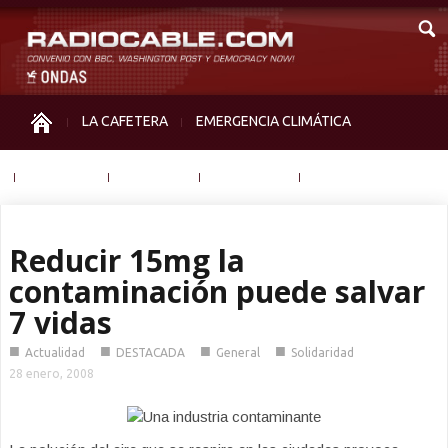
LA CAFETERA
EMERGENCIA CLIMÁTICA
IGUALDAD
MEMORIA
NOS MIRAN
OTRAS
Reducir 15mg la
contaminación puede salvar
7 vidas
■
■
■
■
Actualidad
DESTACADA
General
Solidaridad
28 enero, 2008