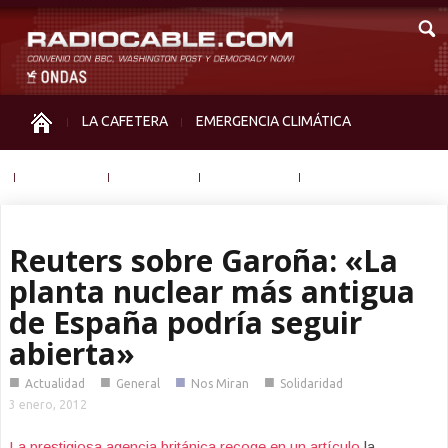
LA CAFETERA
EMERGENCIA CLIMÁTICA
IGUALDAD
MEMORIA
NOS MIRAN
OTRAS
Reuters sobre Garoña: «La
planta nuclear más antigua
de España podría seguir
abierta»
■
■
■
■
Actualidad
General
Nos Miran
Solidaridad
3 enero, 2012
La prestigiosa agencia británica recoge en un artículo
la