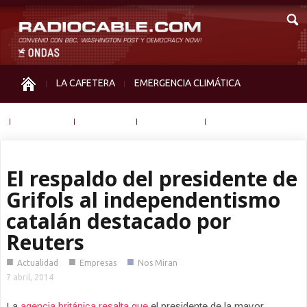
LA CAFETERA
EMERGENCIA CLIMÁTICA
IGUALDAD
MEMORIA
NOS MIRAN
OTRAS
El respaldo del presidente de
Grifols al independentismo
catalán destacado por
Reuters
■
■
■
Actualidad
Empresas
Nos Miran
7 abril, 2014
La
agencia británica resalta que
el presidente de la mayor