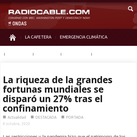
LA CAFETERA
EMERGENCIA CLIMÁTICA
IGUALDAD
MEMORIA
NOS MIRAN
OTRAS
La riqueza de la grandes
fortunas mundiales se
disparó un 27% tras el
confinamiento
■
■
■
Actualidad
DESTACADA
PORTADA
8 octubre, 2020
Las restricciones y la pandemia hizo que el patrimonio de los