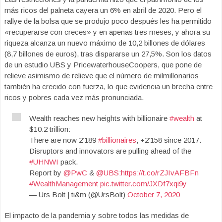
más ricos del palneta cayera un 6% en abril de 2020. Pero el
rallye de la bolsa que se produjo poco después les ha permitido
«recuperarse con creces» y en apenas tres meses, y ahora su
riqueza alcanza un nuevo máximo de 10,2 billones de dólares
(8,7 billones de euros), tras dispararse un 27,5%. Son los datos
de un estudio UBS y PricewaterhouseCoopers, que pone de
relieve asimismo de relieve que el número de milmillonarios
también ha crecido con fuerza, lo que evidencia un brecha entre
ricos y pobres cada vez más pronunciada.
Wealth reaches new heights with billionaire
#wealth
at
$10.2 trillion:
There are now 2’189
#billionaires
, +2’158 since 2017.
Disruptors and innovators are pulling ahead of the
#UHNWI
pack.
Report by
@PwC
&
@UBS
:
https://t.co/rZJIvAFBFn
#WealthManagement
pic.twitter.com/JXDf7xqi9y
— Urs Bolt | ti&m (@UrsBolt)
October 7, 2020
El impacto de la pandemia y sobre todos las medidas de