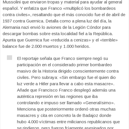
Mussolini que enviaron tropas y material para ayudar al general
español. Y enfatiza que Franco «multiplicó los bombardeos
contra civiles», resaltando que el más conocido fue el de abril de
1937 contra Guernica. Detalla como a plena luz del día, la
Alemania nazi envió lo aviones de la Legión Cóndor para
descargar bombas sobre esta localidad fiel a la República.
Apunta que Guernica fue «reducida a cenizas» y el «terrible»
balance fue de 2.000 muertos y 1.000 heridos.
El reportaje señala que Franco siempre negó su
participación en el considerado primer bombardeo
masivo de la Historia dirigido conscientemente contra
civiles. Pero subraya: «Sin embargo fue el quien dio
luz verde a Hitler para llevar a cabo esta masacre».
Añade que Francisco Franco desplegó además una
auténtica represión en las regiones que iba
controlando e impuso ser llamado «Generalísimo».
Menciona que posteriormente ordenó otras muchas
masacres y cita en concreto la de Badajoz donde
hubo 4.000 víctimas entre milicianos republicanos que
se rindieron, pero fueron fríamente asesinados por