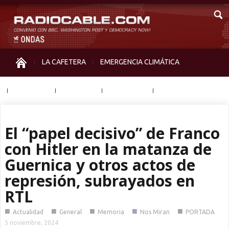
LA CAFETERA
EMERGENCIA CLIMÁTICA
IGUALDAD
MEMORIA
NOS MIRAN
OTRAS
El “papel decisivo” de Franco
con Hitler en la matanza de
Guernica y otros actos de
represión, subrayados en
RTL
■
■
■
■
■
Actualidad
General
Memoria
Nos Miran
PORTADA
5 noviembre, 2024