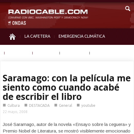
LA CAFETERA
EMERGENCIA CLIMÁTICA
IGUALDAD
MEMORIA
NOS MIRAN
OTRAS
Saramago: con la película me
siento como cuando acabé
de escribir el libro
■
■
■
■
Cultura
DESTACADA
General
youtube
22 mayo, 2008
José Saramago, autor de la novela «Ensayo sobre la ceguera» y
Premio Nobel de Literatura, se mostró visiblemente emocionado