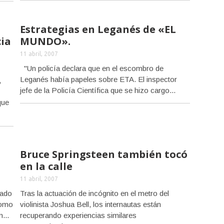
Estrategias en Leganés de «EL
ia
MUNDO».
11 abril, 2007
"Un policía declara que en el escombro de
Leganés había papeles sobre ETA. El inspector
,
jefe de la Policía Científica que se hizo cargo...
que
Bruce Springsteen también tocó
en la calle
11 abril, 2007
pado
Tras la actuación de incógnito en el metro del
como
violinista Joshua Bell, los internautas están
...
recuperando experiencias similares