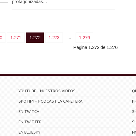
protagonizadas...
0
1.271
1.272
1.273
...
1.276
Página 1.272 de 1.276
YOUTUBE – NUESTROS VÍDEOS
Q
SPOTIFY – PODCAST LA CAFETERA
P
EN TWITCH
S
EN TWITTER
S
EN BLUESKY
N