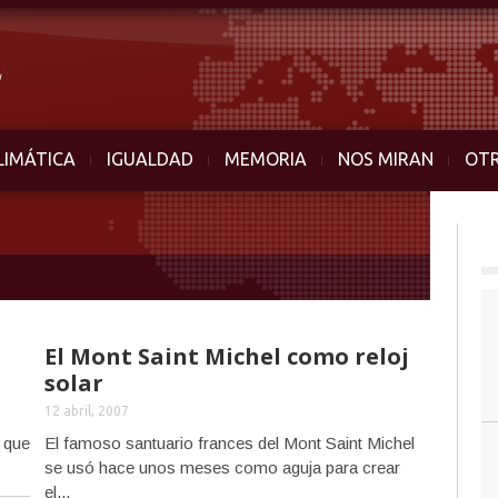
LIMÁTICA
IGUALDAD
MEMORIA
NOS MIRAN
OT
El Mont Saint Michel como reloj
solar
12 abril, 2007
, que
El famoso santuario frances del Mont Saint Michel
se usó hace unos meses como aguja para crear
el...