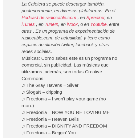
La Cafetera se puede descargar también,
posteriormente, en diversas plataformas: En el
Podcast de radiocable.com
, en
Spreaker
, en
iTunes
, en
TuneIn
, en
iVoox
, o en
Youtube,
entre
otras . Es un programa de experimentación de
radiocable.com, de actualidad, y tiene como
espacio de difusión twitter, facebook y otras
redes sociales.
Músicas: Como sabes este es un programa no
comercial, sin publicidad. Las músicas que
utilizamos, además, son todas Creative
Commons:
♫ The Gray Havens – Silver
♫ SlogaN – dripping
♫ Freedonia – I won’t play your game (no
more)
♫ Freedonia – NOW YOU`RE LOVING ME
♫ Freedonia – Heaven Bells
♫ Freedonia – DIGNITY AND FREEDOM
♫ Freedonia – Beggin’ You