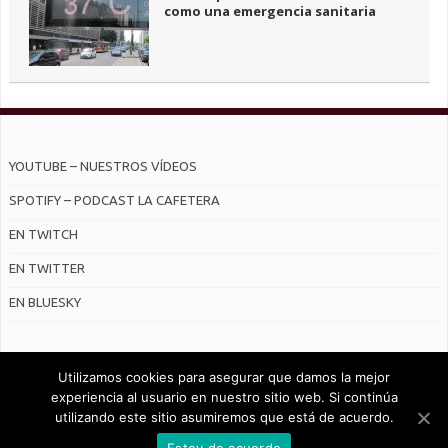
como una emergencia sanitaria
YOUTUBE – NUESTROS VÍDEOS
SPOTIFY – PODCAST LA CAFETERA
EN TWITCH
EN TWITTER
EN BLUESKY
Utilizamos cookies para asegurar que damos la mejor
experiencia al usuario en nuestro sitio web. Si continúa
utilizando este sitio asumiremos que está de acuerdo.
© Radiocable en Internet S.L.
Estoy de acuerdo