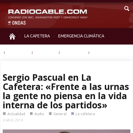
LA CAFETERA
EMERGENCIA CLIMÁTICA
IGUALDAD
MEMORIA
NOS MIRAN
OTRAS
Sergio Pascual en La
Cafetera: «Frente a las urnas
la gente no piensa en la vida
interna de los partidos»
■
■
■
■
Actualidad
Audio
General
La cafetera
4 abril, 2016