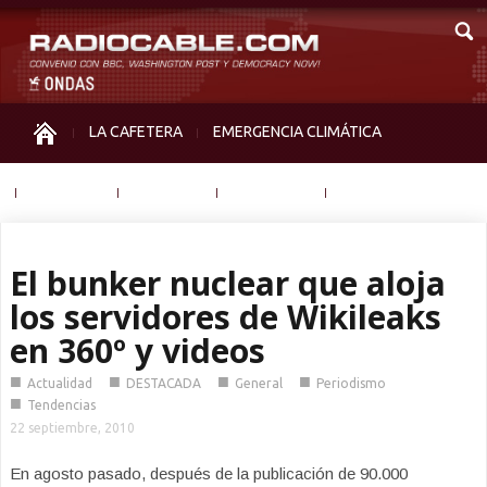
LA CAFETERA
EMERGENCIA CLIMÁTICA
IGUALDAD
MEMORIA
NOS MIRAN
OTRAS
El bunker nuclear que aloja
los servidores de Wikileaks
en 360º y videos
■
■
■
■
Actualidad
DESTACADA
General
Periodismo
■
Tendencias
22 septiembre, 2010
En agosto pasado, después de la publicación de 90.000