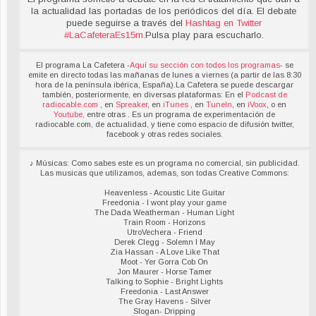
la actualidad las portadas de los periódicos del día. El debate
puede seguirse a través del
Hashtag en Twitter
#LaCafeteraEs15m
.
Pulsa play para escucharlo.
El programa La Cafetera -
Aquí su sección con todos los programas
- se
emite en directo todas las mañanas de lunes a viernes (a partir de las 8:30
hora de la península ibérica, España).La Cafetera se puede descargar
también, posteriormente, en diversas plataformas: En el
Podcast de
radiocable.com
, en
Spreaker
, en
iTunes
, en
TuneIn
, en
iVoox
, o en
Youtube,
entre otras . Es un programa de experimentación de
radiocable.com, de actualidad, y tiene como espacio de difusión twitter,
facebook y otras redes sociales.
♪ Músicas: Como sabes este es un programa no comercial, sin publicidad.
Las musicas que utilizamos, ademas, son todas Creative Commons:
Heavenless - Acoustic Lite Guitar
Freedonia - I wont play your game
The Dada Weatherman - Human Light
Train Room - Horizons
UtroVechera - Friend
Derek Clegg - Solemn I May
Zia Hassan - A Love Like That
Moot - Yer Gorra Cob On
Jon Maurer - Horse Tamer
Talking to Sophie - Bright Lights
Freedonia - Last Answer
The Gray Havens - Silver
Slogan- Dripping