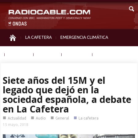
LA CAFETERA
EMERGENCIA CLIMÁTICA
IGUALDAD
MEMORIA
NOS MIRAN
OTRAS
Siete años del 15M y el
legado que dejó en la
sociedad española, a debate
en La Cafetera
■
■
■
■
Actualidad
Audio
General
La cafetera
15 mayo, 2018