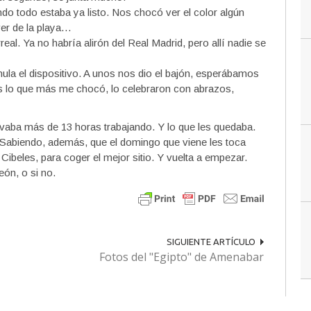
do todo estaba ya listo. Nos chocó ver el color algún
er de la playa…
real. Ya no habría alirón del Real Madrid, pero allí nadie se
ula el dispositivo. A unos nos dio el bajón, esperábamos
es lo que más me chocó, lo celebraron con abrazos,
evaba más de 13 horas trabajando. Y lo que les quedaba.
 Sabiendo, además, que el domingo que viene les toca
Cibeles, para coger el mejor sitio. Y vuelta a empezar.
eón, o si no.
SIGUIENTE ARTÍCULO
Fotos del "Egipto" de Amenabar