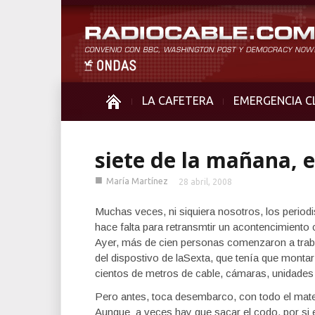
LA CAFETERA
EMERGENCIA C
siete de la mañana, e
■
María Martínez
28 abril, 2008
Muchas veces, ni siquiera nosotros, los period
hace falta para retransmtir un acontencimiento
Ayer, más de cien personas comenzaron a traba
del dispostivo de laSexta, que tenía que montar
cientos de metros de cable, cámaras, unidade
Pero antes, toca desembarco, con todo el materi
Aunque a veces hay que sacar el codo, por si 