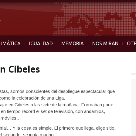
LIMÁTICA
IGUALDAD
MEMORIA
NOS MIRAN
OT
n Cibeles
istas, somos conscientes del despliegue espectacular que
 como la celebración de una Liga.
jar en Cibeles a las siete de la mañana. Formaban parte
 en tiempo récord el set de televisión, con andamios,
s móviles…
al… Y la cosa es simple. El primero que llega, elige sitio.
el segundo, se junta mucho.