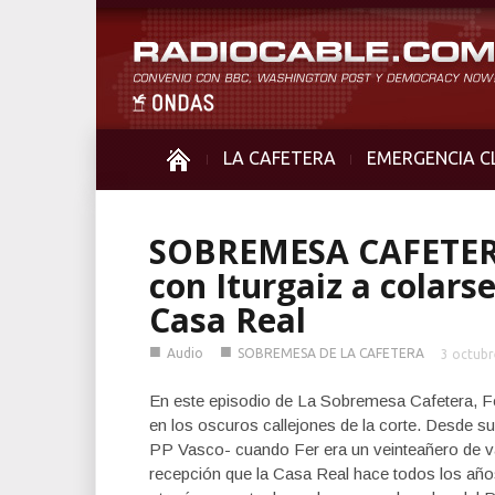
LA CAFETERA
EMERGENCIA C
SOBREMESA CAFETERA
con Iturgaiz a colarse
Casa Real
■
■
Audio
SOBREMESA DE LA CAFETERA
3 octubr
En este episodio de La Sobremesa Cafetera, Fe
en los oscuros callejones de la corte. Desde su
PP Vasco- cuando Fer era un veinteañero de va
recepción que la Casa Real hace todos los años