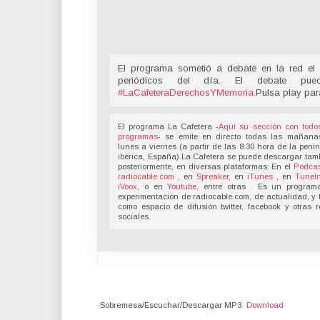
El programa sometió a debate en la red el 
periódicos del día. El debate pu
#LaCafeteraDerechosYMemoria
.
Pulsa play par
El programa La Cafetera -
Aquí su sección con todo
programas
- se emite en directo todas las mañana
lunes a viernes (a partir de las 8:30 hora de la pení
ibérica, España).La Cafetera se puede descargar tam
posteriormente, en diversas plataformas: En el
Podcas
radiocable.com
, en
Spreaker
, en
iTunes
, en
TuneI
iVoox
, o en
Youtube,
entre otras . Es un program
experimentación de radiocable.com, de actualidad, y 
como espacio de difusión twitter, facebook y otras 
sociales.
Sobremesa/Escuchar/Descargar MP3
Download