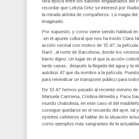
otra época entre los salones engalanados del 
recordar que Letizia Ortiz se interesó por Radi
la mirada atónita de compañeros. La magia del 
imaginado.
Por supuesto, y como viene siendo habitual en
-en el apunte cultural que nos ha traído Clara 
acción vecinal con motivo de ‘El 47′, la película
Baró’, al norte de Barcelona, donde los vecino
barrio digno. Un lugar en el que la acción cole
tarde casas, después la llegada del agua y la elec
autobús 47 que da nombre a la película. Puesto 
para reivindicar un transporte público para todo
De ‘El 47′ hemos pasado al reciente estreno de
Manuela Carmena, Cristina Almeida y Paca Sauqu
mundo chabolista, en este caso el del madrileñ
consigue quedarse en el recuerdo del ayer, tal
oyentes cafeteros al hablar de la situación actu
como ejemplos más sangrantes de la actualida