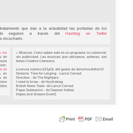
tratamiento que dan a la actualidad las portadas de los
ede seguirse a través del
Hashtag en Twitter
a escucharlo.
s los
♪ Músicas: Como sabes este es un programa no comercial,
s de
sin publicidad. Las musicas que utilizamos, ademas, son
nsula
todas Creative Commons:
bién,
t de
Licencia número EX1pOL del gestor de derechos Artlist.IO
n
, en
Sintonía: Time for Longing - Lance Conrad
a de
Direction - de The Nightjars
tiene
I need to know - de Hrydromag
redes
British News Team- de Lance Conrad
Paper Submarine - de Dawson Hollow
Hopes and dreams-EvertZ