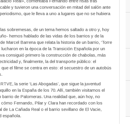
Palacio Real», comentaba Fernando entre risas tras
ocable y tuvieron una conversación en mitad del salón ante
periodismo, que le lleva a uno a lugares que no se hubiera
 las sobremesas, de un tema hemos saltado a otro y, hoy
Nuño- hemos hablado de las vidas de los barrios y de la
 de Marcel Barrena que relata la historia de un barrio, ‘Torre
s lucharon en la época de la Transición Española por un
ctiva consiguió primero la construcción de chabolas, más
tricidad y, finalmente, la del transporte público: el
que el filme se centra en esto: el secuestro de un autobús
s.
 RTVE, la serie ‘Las Abogadas’, que sigue la juventud
illo en la España de los 70. Allí, también visitamos el
o barrio de Palomeras. Una realidad que, aún hoy, no
 y cómo Fernando, Pilar y Clara han recordado con los
al de La Cañada Real o el barrio sevillano de El Vacie,
d española.