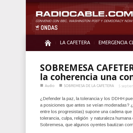
LA CAFETERA
EMERGENCIA C
SOBREMESA CAFETERA 
la coherencia una co
■
■
Audio
SOBREMESA DE LA CAFETERA
5 septie
¿Defender la paz, la tolerancia y los DDHH pue
a posiciones que antes se veían moderadas? ¿L
entre los progresistas) supone una cadena que
tolerancia, culpa, religión y naturaleza human
Sobremesa, que algunos oyentes bautizan como