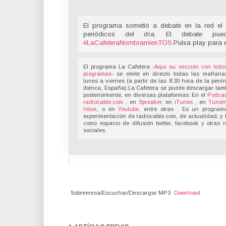
El programa sometió a debate en la red el 
periódicos del día. El debate pu
#LaCafeteraNombramienTOS
.
Pulsa play para 
El programa La Cafetera -
Aquí su sección con todo
programas
- se emite en directo todas las mañana
lunes a viernes (a partir de las 8:30 hora de la pení
ibérica, España).La Cafetera se puede descargar tam
posteriormente, en diversas plataformas: En el
Podcas
radiocable.com
, en
Spreaker
, en
iTunes
, en
TuneI
iVoox
, o en
Youtube,
entre otras . Es un program
experimentación de radiocable.com, de actualidad, y 
como espacio de difusión twitter, facebook y otras 
sociales.
Sobremesa/Escuchar/Descargar MP3
Download