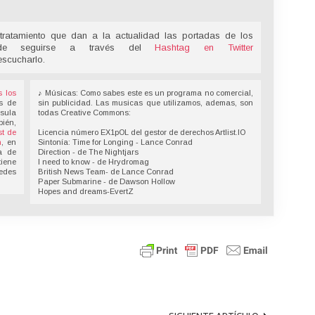
tratamiento que dan a la actualidad las portadas de los
ede seguirse a través del
Hashtag en Twitter
escucharlo.
s los
♪ Músicas: Como sabes este es un programa no comercial,
s de
sin publicidad. Las musicas que utilizamos, ademas, son
nsula
todas Creative Commons:
bién,
t de
Licencia número EX1pOL del gestor de derechos Artlist.IO
n
, en
Sintonía: Time for Longing - Lance Conrad
a de
Direction - de The Nightjars
tiene
I need to know - de Hrydromag
redes
British News Team- de Lance Conrad
Paper Submarine - de Dawson Hollow
Hopes and dreams-EvertZ