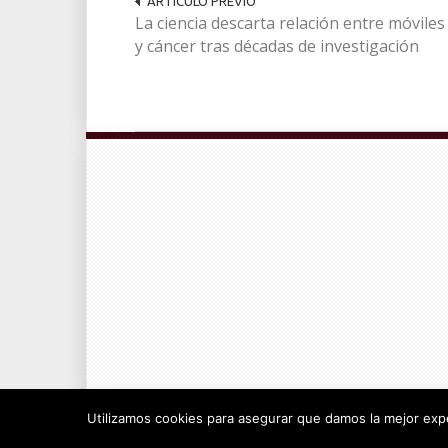
ARTÍCULO PREVIO
La ciencia descarta relación entre móviles
y cáncer tras décadas de investigación
© Radiocable en Internet S.L.
Utilizamos cookies para asegurar que damos la mejor exper