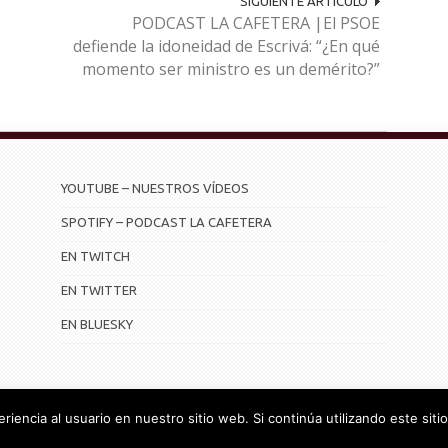
SIGUIENTE ARTÍCULO
PODCAST LA CAFETERA |El PSOE
defiende la idoneidad de Escrivá: “¿En qué
momento ser ministro es un demérito?”
YOUTUBE – NUESTROS VÍDEOS
SPOTIFY – PODCAST LA CAFETERA
EN TWITCH
EN TWITTER
EN BLUESKY
iencia al usuario en nuestro sitio web. Si continúa utilizando este si