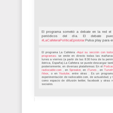
El programa sometió a debate en la red el 
periódicos del día. El debate pu
#LaCafeteraPolíticaEpistolar
.
Pulsa play para e
El programa La Cafetera -
Aquí su sección con todo
programas
- se emite en directo todas las mañana
lunes a viernes (a partir de las 8:30 hora de la pení
ibérica, España).La Cafetera se puede descargar tam
posteriormente, en diversas plataformas: En el
Podcas
radiocable.com
, en
Spreaker
, en
iTunes
, en
TuneI
iVoox
, o en
Youtube,
entre otras . Es un program
experimentación de radiocable.com, de actualidad, y 
como espacio de difusión twitter, facebook y otras 
sociales.