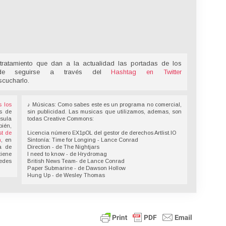
tratamiento que dan a la actualidad las portadas de los
ede seguirse a través del
Hashtag en Twitter
scucharlo.
s los
♪ Músicas: Como sabes este es un programa no comercial,
s de
sin publicidad. Las musicas que utilizamos, ademas, son
nsula
todas Creative Commons:
bién,
t de
Licencia número EX1pOL del gestor de derechos Artlist.IO
n
, en
Sintonía: Time for Longing - Lance Conrad
a de
Direction - de The Nightjars
tiene
I need to know - de Hrydromag
redes
British News Team- de Lance Conrad
Paper Submarine - de Dawson Hollow
Hung Up - de Wesley Thomas