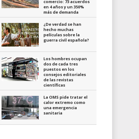
comercio: 73 acuerdos
en 4 años y un 350%
más de demanda
¿De verdad se han
hecho muchas
películas sobre la
guerra civil española?
Los hombres ocupan
dos de cada tres
puestos en los
consejos editoriales
de las revistas
científicas
La OMS pide tratar el
calor extremo como
una emergencia
sanitaria