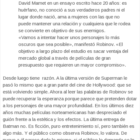
David Mamet en un ensayo escrito hace 20 años: es
huérfano, no conoció a sus verdaderos padres ni el
lugar donde nació, ama a mujeres con las que no
puede mantener una relación y cualquiera que le rodea
se convierte en objetivo de sus enemigos.
«Vamos a intentar hacer unos personajes lo más
oscuros que sea posible», manifestó Robinov. «El
objetivo a largo plazo del estudio es sacar ventaja del
mercado global a través de películas de gran
presupuesto que requieren un mayor compromiso».
Desde luego tiene razón. A la última versión de Superman le
pasó lo mismo que a gran parte del cine de Hollywood: que se
está volviendo simple. Ahora al leer las palabras de Robinov se
puede recuperar la esperanza porque parece que pretenden dotar
a los personajes de una mayor profundidad. En los últimos diez
años muchas películas norteamericanas han despreciado el
guión frente a la estética y los efectos. La última entrega de
Batman no. Es ficción, puro entretenimiento sí, pero también es
algo más. Y el público como observa Robinov, lo valora. De
nuevo a él parece darle lo mismo: si el público lo demanda se lo