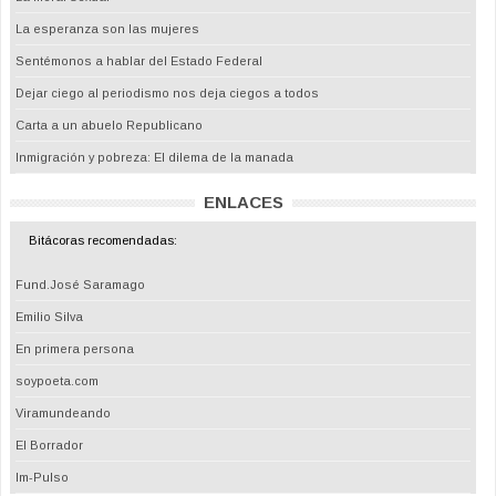
La esperanza son las mujeres
Sentémonos a hablar del Estado Federal
Dejar ciego al periodismo nos deja ciegos a todos
Carta a un abuelo Republicano
Inmigración y pobreza: El dilema de la manada
ENLACES
Bitácoras recomendadas:
Fund.José Saramago
Emilio Silva
En primera persona
soypoeta.com
Viramundeando
El Borrador
Im-Pulso