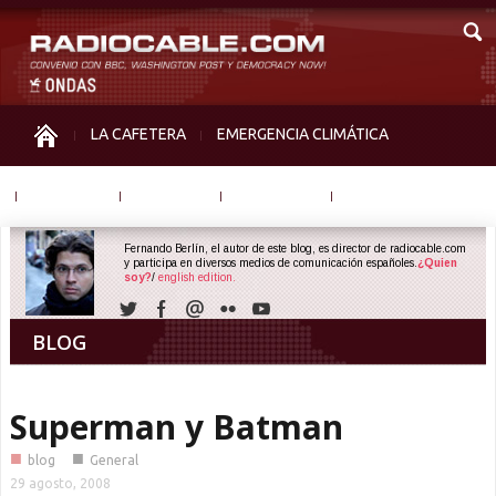
LA CAFETERA
EMERGENCIA CLIMÁTICA
IGUALDAD
MEMORIA
NOS MIRAN
OTRAS
Fernando Berlín, el autor de este blog, es director de radiocable.com
y participa en diversos medios de comunicación españoles.
¿Quien
soy?
/
english edition.
BLOG
Superman y Batman
■
■
blog
General
29 agosto, 2008