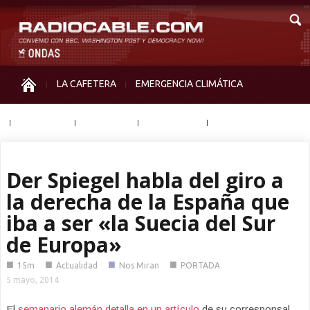
LA CAFETERA
EMERGENCIA CLIMÁTICA
IGUALDAD
MEMORIA
NOS MIRAN
OTRAS
Der Spiegel habla del giro a
la derecha de la España que
iba a ser «la Suecia del Sur
de Europa»
■
■
■
■
15m
Actualidad
Nos Miran
PORTADA
5 mayo, 2014
El
semanario alemán detalla en un artículo
de su corresponsal