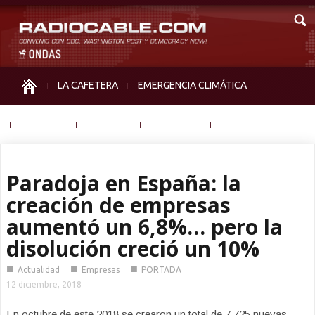
LA CAFETERA
EMERGENCIA CLIMÁTICA
IGUALDAD
MEMORIA
NOS MIRAN
OTRAS
Paradoja en España: la
creación de empresas
aumentó un 6,8%… pero la
disolución creció un 10%
■
■
■
Actualidad
Empresas
PORTADA
12 diciembre, 2018
En octubre de este 2018 se crearon un total de 7.725 nuevas