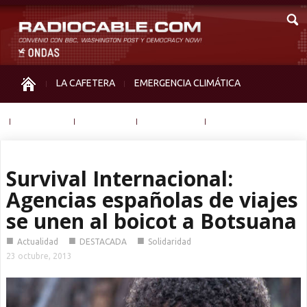
LA CAFETERA
EMERGENCIA CLIMÁTICA
IGUALDAD
MEMORIA
NOS MIRAN
OTRAS
Survival Internacional:
Agencias españolas de viajes
se unen al boicot a Botsuana
■
■
■
Actualidad
DESTACADA
Solidaridad
23 octubre, 2013