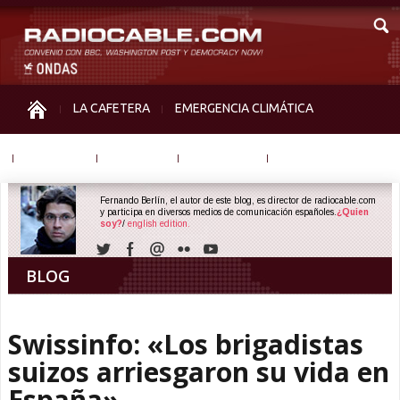
LA CAFETERA
EMERGENCIA CLIMÁTICA
IGUALDAD
MEMORIA
NOS MIRAN
OTRAS
Fernando Berlín, el autor de este blog, es director de radiocable.com
y participa en diversos medios de comunicación españoles.
¿Quien
soy?
/
english edition.
BLOG
Swissinfo: «Los brigadistas
suizos arriesgaron su vida en
España»