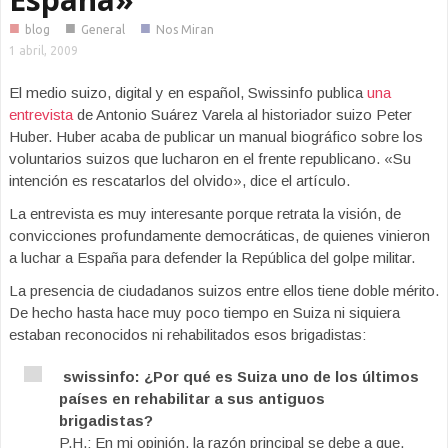
■
■
■
blog
General
Nos Miran
1 abril, 2009
El medio suizo, digital y en español, Swissinfo publica
una
entrevista
de Antonio Suárez Varela al historiador suizo Peter
Huber. Huber acaba de publicar un manual biográfico sobre los
voluntarios suizos que lucharon en el frente republicano. «Su
intención es rescatarlos del olvido», dice el artículo.
La entrevista es muy interesante porque retrata la visión, de
convicciones profundamente democráticas, de quienes vinieron
a luchar a España para defender la República del golpe militar.
La presencia de ciudadanos suizos entre ellos tiene doble mérito.
De hecho hasta hace muy poco tiempo en Suiza ni siquiera
estaban reconocidos ni rehabilitados esos brigadistas:
swissinfo: ¿Por qué es Suiza uno de los últimos
países en rehabilitar a sus antiguos
brigadistas?
P.H.: En mi opinión, la razón principal se debe a que,