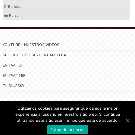
El Borrador
Im-Pulso
YOUTUBE – NUESTROS VÍDEOS
SPOTIFY – PODCAST LA CAFETERA
EN TWITCH
EN TWITTER
EN BLUESKY
Utilizamos cookies para asegurar que damos la mejor
experiencia al usuario en nuestro sitio web. Si continúa
utilizando este sitio asumiremos que está de acuerdo.
© Radiocable en Internet S.L.
Estoy de acuerdo
CONTRATO DE SERVICIOS Y POLÍTICA DE PRIVACIDAD