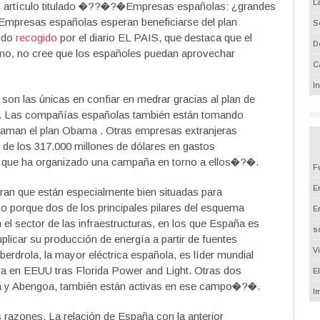
L
 un artículo titulado �??�?�Empresas españolas: ¿grandes
Empresas españolas esperan beneficiarse del plan
S
sido
recogido
por el diario EL PAIS, que destaca que el
D
ismo, no cree que los españoles puedan aprovechar
C
I
n las únicas en confiar en medrar gracias al plan de
 Las compañías españolas también están tomando
 llaman el plan Obama . Otras empresas extranjeras
de los 317.000 millones de dólares en gastos
ís que ha organizado una campaña en torno a ellos�?�.
F
Em
n que están especialmente bien situadas para
o porque dos de los principales pilares del esquema
E
el sector de las infraestructuras, en los que España es
s
licar su producción de energía a partir de fuentes
V
erdrola, la mayor eléctrica española, es líder mundial
ra en EEUU tras Florida Power and Light. Otras dos
E
 y Abengoa, también están activas en ese campo�?�.
I
azones. La relación de España con la anterior