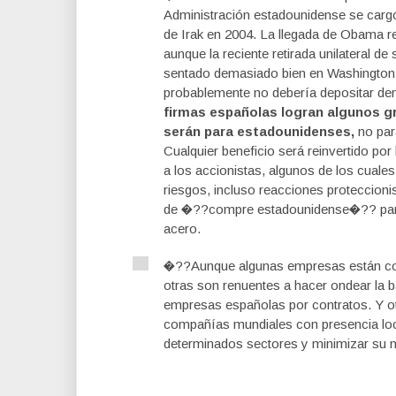
Administración estadounidense se cargó
de Irak en 2004. La llegada de Obama r
aunque la reciente retirada unilateral d
sentado demasiado bien en Washington
probablemente no debería depositar d
firmas españolas logran algunos g
serán para estadounidenses,
no par
Cualquier beneficio será reinvertido 
a los accionistas, algunos de los cuale
riesgos, incluso reacciones proteccioni
de �??compre estadounidense�?? para 
acero.
�??Aunque algunas empresas están con
otras son renuentes a hacer ondear la 
empresas españolas por contratos. Y o
compañías mundiales con presencia loca
determinados sectores y minimizar su