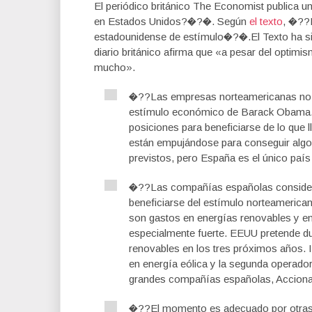
El periódico británico The Economist publica
en Estados Unidos?�?�. Según
el texto
, �??
estadounidense de estímulo�?�.El Texto ha 
diario británico afirma que «a pesar del optim
mucho».
�??Las empresas norteamericanas no so
estímulo económico de Barack Obama.
posiciones para beneficiarse de lo que
están empujándose para conseguir algo 
previstos, pero España es el único pa
�??Las compañías españolas considera
beneficiarse del estímulo norteamerican
son gastos en energías renovables y en 
especialmente fuerte. EEUU pretende dup
renovables en los tres próximos años. Ib
en energía eólica y la segunda operado
grandes compañías españolas, Acciona
�??El momento es adecuado por otras r