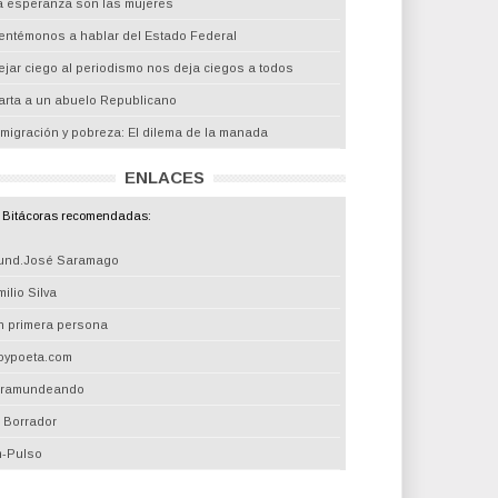
a esperanza son las mujeres
entémonos a hablar del Estado Federal
ejar ciego al periodismo nos deja ciegos a todos
arta a un abuelo Republicano
nmigración y pobreza: El dilema de la manada
ENLACES
Bitácoras recomendadas:
und.José Saramago
ilio Silva
n primera persona
oypoeta.com
iramundeando
l Borrador
m-Pulso