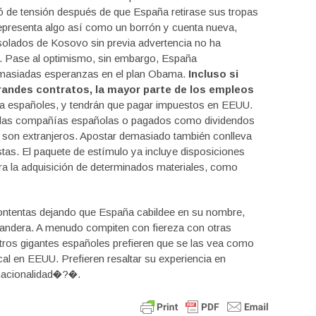
 de tensión después de que España retirase sus tropas
epresenta algo así como un borrón y cuenta nueva,
e solados de Kosovo sin previa advertencia no ha
. Pase al optimismo, sin embargo, España
emasiadas esperanzas en el plan Obama.
Incluso si
randes contratos, la mayor parte de los empleos
a españoles, y tendrán que pagar impuestos en EEUU.
por las compañías españolas o pagados como dividendos
s son extranjeros. Apostar demasiado también conlleva
stas. El paquete de estímulo ya incluye disposiciones
la adquisición de determinados materiales, como
tentas dejando que España cabildee en su nombre,
bandera. A menudo compiten con fiereza con otras
tros gigantes españoles prefieren que se las vea como
l en EEUU. Prefieren resaltar su experiencia en
 nacionalidad�?�.