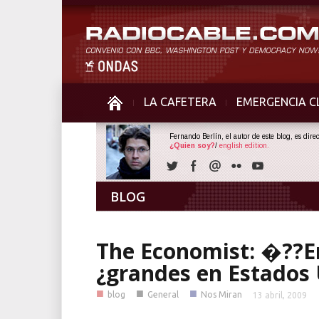
LA CAFETERA
EMERGENCIA C
Fernando Berlín, el autor de este blog, es dir
¿Quien soy?
/
english edition.
BLOG
The Economist: �??E
¿grandes en Estados
■
■
■
blog
General
Nos Miran
13 abril, 2009