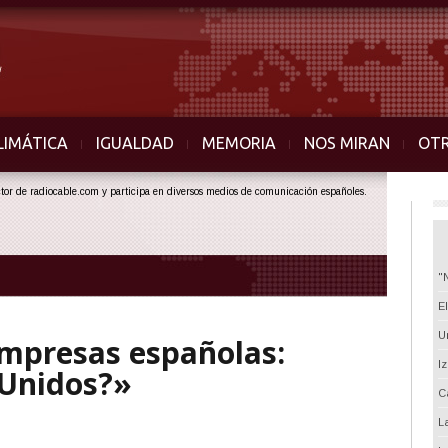
LIMÁTICA
IGUALDAD
MEMORIA
NOS MIRAN
OT
ector de radiocable.com y participa en diversos medios de comunicación españoles.
"
E
U
mpresas españolas:
I
 Unidos?»
C
L