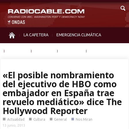
LA CAFETERA
EMERGENCIA CLIMÁTICA
IGUALDAD
MEMORIA
NOS MIRAN
OTRAS
«El posible nombramiento
del ejecutivo de HBO como
embajador en España trae
revuelo mediático» dice The
Hollywood Reporter
■
■
■
■
Actualidad
Cultura
General
Nos Miran
13 junio, 2013